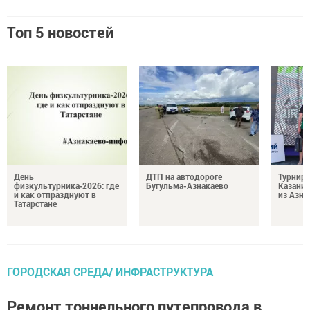
Топ 5 новостей
День
ДТП на автодороге
Турнир 
физкультурника‑2026: где
Бугульма-Азнакаево
Казани
и как отпразднуют в
из Азна
Татарстане
ГОРОДСКАЯ СРЕДА/ ИНФРАСТРУКТУРА
Ремонт тоннельного путепровода в