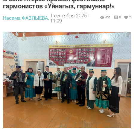
гармонистов «Уйнагыз, гармуннар!»
1 сентября 2025 -
Насима ФАЗЛЫЕВА,
451
0
2
11:09