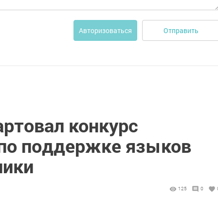
Отправить
Авторизоваться
артовал конкурс
по поддержке языков
лики
125
0