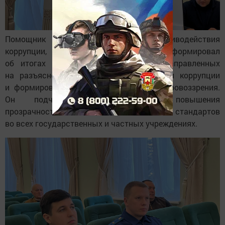
Помощник Главы по вопросам противодействия
коррупции, Рамиль Гатиятуллин проинформировал
об итогах проводимых мероприятий, направленных
на разъяснение негативного воздействия коррупции
и формирование антикоррупционного мировоззрения.
Он подчеркнул необходимость повышения
прозрачности, подотчетности и этических стандартов
во всех государственных и частных учреждениях.