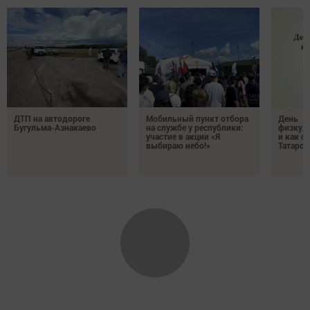
ДТП на автодороге
Мобильный пункт отбора
День
Бугульма-Азнакаево
на службе у республики:
физкуль
участие в акции «Я
и как о
выбираю небо!»
Татарст