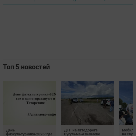
Топ 5 новостей
День
ДТП на автодороге
Мобиль
физкультурника‑2026: где
Бугульма-Азнакаево
на служ