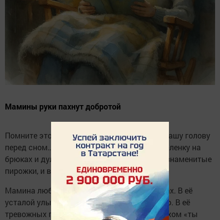
Мамины руки пахнут добротой
Помните этот запах? Когда мама гладила вашу голову
перед сном… Когда зашивала порванную коленку на
брюках и дула на ранку… Когда пекла свои знаменитые
пирожки, и весь дом наполнялся теплом.
Мамина любовь — она в этих простых вещах. В её
усталой улыбке, когда вы приходили поздно. В её
тревожных глазах, когда вы болели. В её тихом «ты