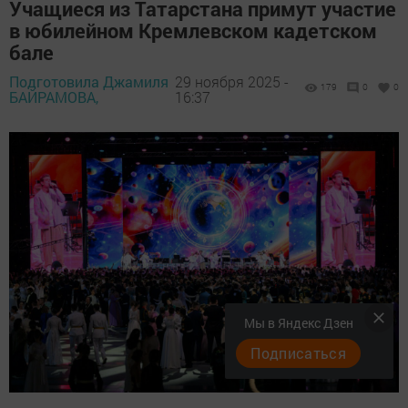
Учащиеся из Татарстана примут участие
в юбилейном Кремлевском кадетском
бале
Подготовила Джамиля
29 ноября 2025 -
179
0
0
БАЙРАМОВА,
16:37
Мы в Яндекс Дзен
Подписаться