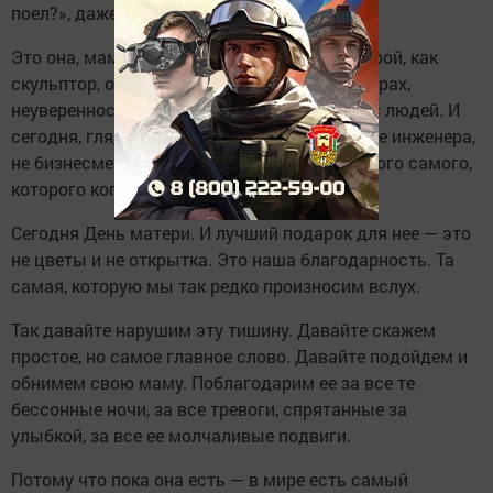
поел?», даже когда вам уже за тридцать.
Это она, мама, своим терпением и своей верой, как
скульптор, отсекала от нас всё лишнее — страх,
неуверенность, слабость. Она лепила из нас людей. И
сегодня, глядя на нас, она видит не врача, не инженера,
не бизнесмена. Она видит своего ребенка. Того самого,
которого когда-то качала на руках.
Сегодня День матери. И лучший подарок для нее — это
не цветы и не открытка. Это наша благодарность. Та
самая, которую мы так редко произносим вслух.
Так давайте нарушим эту тишину. Давайте скажем
простое, но самое главное слово. Давайте подойдем и
обнимем свою маму. Поблагодарим ее за все те
бессонные ночи, за все тревоги, спрятанные за
улыбкой, за все ее молчаливые подвиги.
Потому что пока она есть — в мире есть самый