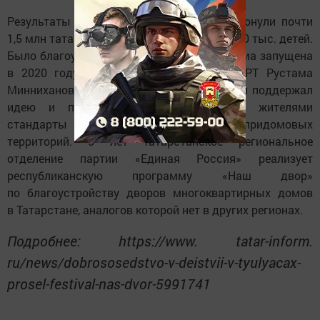
Результаты программы «Наш двор» затронули почти
1,5 млн татарстанцев, в том числе более 300 тыс. детей.
Было благоустроено 5 174 двора. Программа запущена
в 2020 году по поручению Президента РТ Рустама
Минниханова (с 2023 года — Раиса РТ). Он поддержал
идею и поручил партии обсудить с жителями
стандарты обустройства придомовых
территорий. 5 лет Татарстанское региональное
отделение партии «Единая Россия» реализует
республиканскую программу «Наш двор»
по благоустройству дворов многоквартирных домов
в Татарстане, аналогов которой нет в других регионах.
Подробнее: https://www. tatar-inform.
ru/news/dobrososedstvo-v-deistvii-v-tyulyacax-
prosel-festival-nas-dvor-5991741