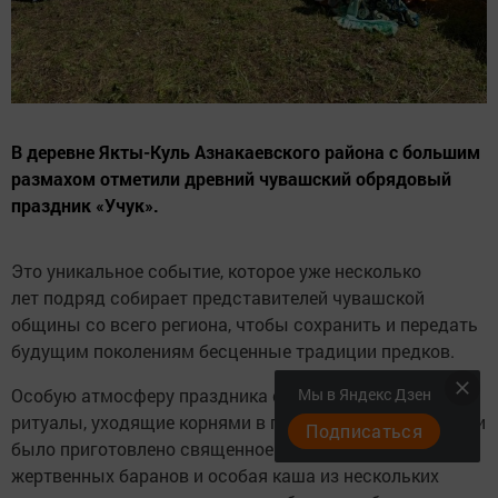
В деревне Якты-Куль Азнакаевского района с большим
размахом отметили древний чувашский обрядовый
праздник «Учук».
Это уникальное событие, которое уже несколько
лет подряд собирает представителей чувашской
общины со всего региона, чтобы сохранить и передать
будущим поколениям бесценные традиции предков.
Мы в Яндекс Дзен
Особую атмосферу праздника создавали древние
ритуалы, уходящие корнями в глубь веков. По традиции
Подписаться
было приготовлено священное угощение - мясо трех
жертвенных баранов и особая каша из нескольких