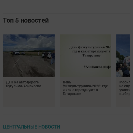
Топ 5 новостей
ДТП на автодороге
День
Мобиль
Бугульма-Азнакаево
физкультурника‑2026: где
на служ
и как отпразднуют в
участие
Татарстане
выбира
ЦЕНТРАЛЬНЫЕ НОВОСТИ