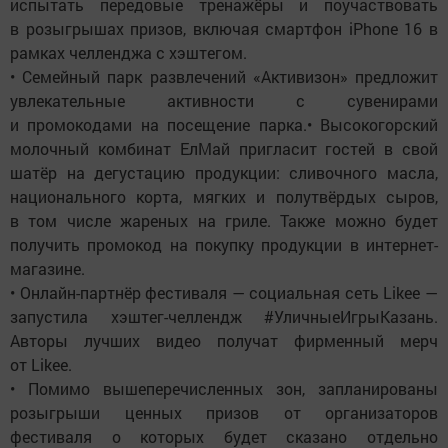
испытать передовые тренажёры и поучаствовать
в розыгрышах призов, включая смартфон iPhone 16 в
рамках челленджа с хэштегом.
• Семейный парк развлечений «Активизон» предложит
увлекательные активности с сувенирами
и промокодами на посещение парка.• Высокогорский
молочный комбинат ЕлМай пригласит гостей в свой
шатёр на дегустацию продукции: сливочного масла,
национального корта, мягких и полутвёрдых сыров,
в том числе жареных на гриле. Также можно будет
получить промокод на покупку продукции в интернет-
магазине.
• Онлайн-партнёр фестиваля — социальная сеть Likee —
запустила хэштег-челлендж #УличныеИгрыКазань.
Авторы лучших видео получат фирменный мерч
от Likee.
• Помимо вышеперечисленных зон, запланированы
розыгрыши ценных призов от организаторов
фестиваля о которых будет сказано отдельно