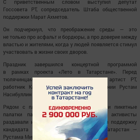
С приветственным словом выступил депутат
Госсовета РТ, сопредседатель Штаба общественной
поддержки Марат Ахметов.
Он подчеркнул, что преображение среды — это
не только про асфальт и бордюры, а про доверие между
властью и жителями, когда у людей появляется стимул
участвовать в жизни своих дворов.
Праздник завершился концертной программой
в рамках проекта «Лето в Татарстане». Перед
тюлячинцами выступили заслуженный артист РТ,
работник Казанской городской филармонии Рустам
Насибуллин и певец Радик Шарафиев.
Рядом с площадкой фестиваля работали пикетные
палатки партии «Единая Россия», где активисты
раздавали информационные материалы в поддержку
кандидата на пост Раиса Республики Татарстан —
Рустама Минниханова.