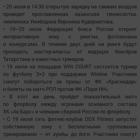
• 20 июля в 14:30 открытую зарядку на свежем воздухе
проведет прославленная казанская теннисистка,
чемпионка Уимблдона Вероника Кудерметова;
• 19–20 июля Федерация бокса России откроет
интерактивную зону с рингом, фотозонами
и конкурсами. В течение двух дней на ринге будут
проходить мастер-классы от ведущих боксёров
Татарстана и известных тренеров.
• 19 июля на площадке WIN COURT состоится турнир
по футболу 3×3 при поддержке Winline. Участники
смогут побороться за призы от ФК «Краснодар»
и билеты на матч РПЛ против ФК «Пари НН».
• В этот же день пройдет показательный матч
по флорболу между игроками основного состава
ХК «Ак Барс» и членами сборной России по флорболу.
• С 19 июля сеть фитнес-клубов DDX Fitness запустит
собственную зону с бесплатными групповыми
тренировками — от зумбы до йоги. Участники смогут