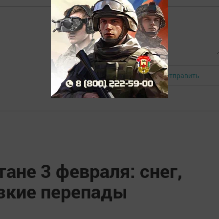
Отправить
Авторизоваться
тане 3 февраля: снег,
езкие перепады