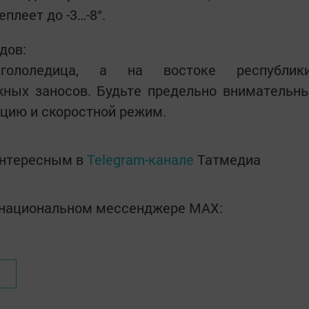
плеет до -3…-8°.
дов:
гололедица, а на востоке республик
ных заносов. Будьте предельно внимательн
нцию и скоростной режим.
интересным в
Telegram-канале
Татмедиа
в национальном мессенджере MАХ: