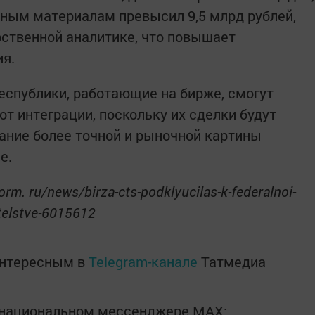
ьным материалам превысил 9,5 млрд рублей,
рственной аналитике, что повышает
я.
республики, работающие на бирже, смогут
т интеграции, поскольку их сделки будут
ание более точной и рыночной картины
е.
orm. ru/news/birza-cts-podklyucilas-k-federalnoi-
telstve-6015612
интересным в
Telegram-канале
Татмедиа
в национальном мессенджере MАХ: