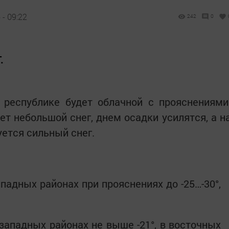
- 09:22
242
0
.
в республике будет облачной с прояснениями
т небольшой снег, днем осадки усилятся, а н
уется сильный снег.
ападных районах при прояснениях до -25…-30°,
 западных районах не выше -21°, в восточных