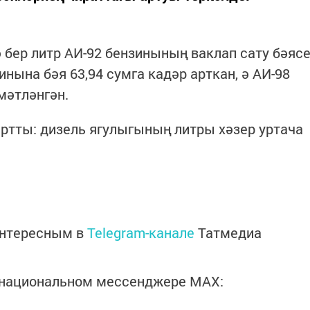
 бер литр АИ-92 бензинының ваклап сату бәяс
инына бәя 63,94 сумга кадәр арткан, ә АИ-98
мәтләнгән.
артты: дизель ягулыгының литры хәзер уртача
интересным в
Telegram-канале
Татмедиа
в национальном мессенджере MАХ: