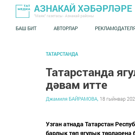
АЗНАКАЙ ХӘБӘРЛӘРЕ
"Маяк" газетасы - Азнакай районы
БАШ БИТ
АВТОРЛАР
РЕКЛАМОДАТЕЛ
ТАТАРСТАНДА
Татарстанда яг
дәвам итте
Джамиля БАЙРАМОВА,
18 гыйнвар 2026
Узган атнада Татарстан Респ
барлык төп ягулык төрләренә 