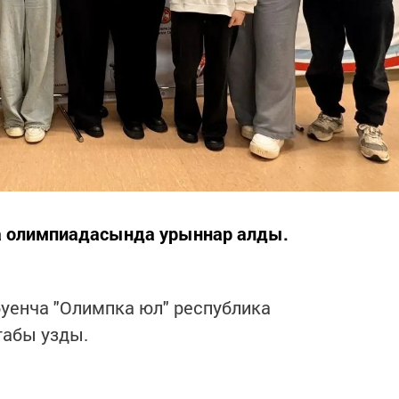
а олимпиадасында урыннар алды.
буенча "Олимпка юл" республика
табы узды.