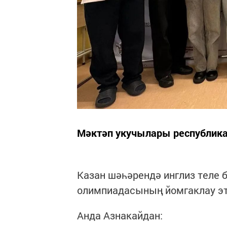
Мәктәп укучылары республик
Казан шәһәрендә инглиз теле 
олимпиадасының йомгаклау э
Анда Азнакайдан: