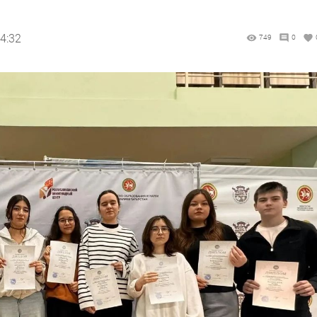
4:32
749
0