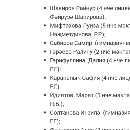
Шакиров Райнур (4 нче лице
Фәйрүзә Шакирова);
Мифтахова Луиза (5 нче мәк
Нәҗметдинова Р.Р.);
Сабиров Самир (гимназиянең
Гәрәева Ралину (2 нче мәктә
Гарифуллина Далия (4 нче 
Р.Г.);
Каракалыч Сафия (4 нче ли
Р.Г.)
Идиятов Марат (5 нче мәктә
Н.Б.);
Солтанова Инзилә (гимнази
Г.Г.);
Фәттахова Алсу (2 нче мәкт