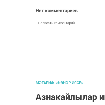
Нет комментариев
МӘГАРИФ. «ҺӨНӘР ИЯСЕ»
Азнакайлылар и