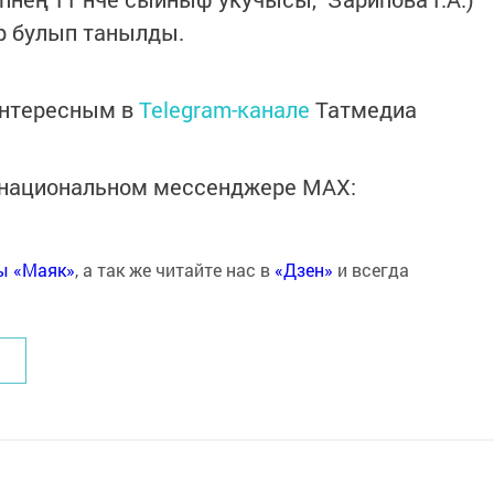
р булып танылды.
интересным в
Telegram-канале
Татмедиа
в национальном мессенджере MАХ:
ты «Маяк»
, а так же читайте нас в
«Дзен»
и всегда