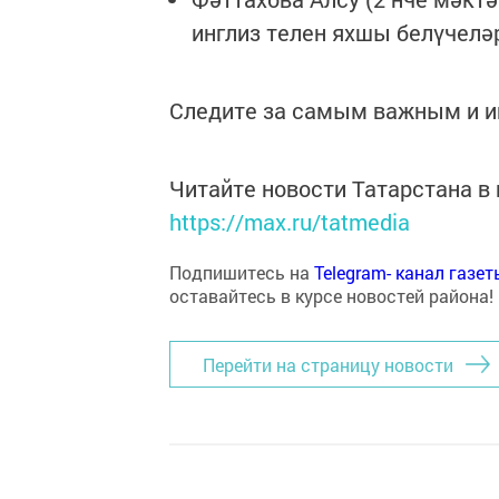
инглиз телен яхшы белүчелә
Следите за самым важным и 
Читайте новости Татарстана 
https://max.ru/tatmedia
Подпишитесь на
Telegram- канал газе
оставайтесь в курсе новостей района!
Перейти на страницу новости