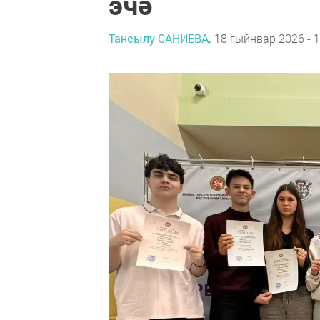
эчә
Тансылу САНИЕВА,
18 гыйнвар 2026 - 1