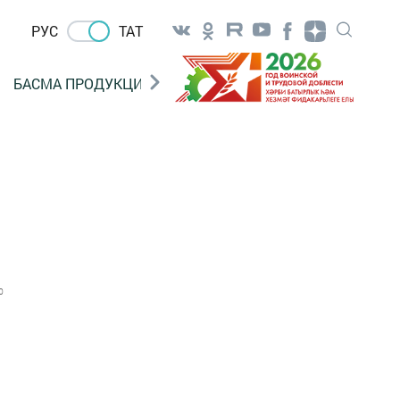
РУС
ТАТ
БАСМА ПРОДУКЦИЯ САТУ
«ГӨЛСТАН» БЕРЛӘШМ
0