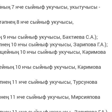
йның 7 нче сыйныф укучысы, укытучысы -
тәпнең 8 нче сыйныф укучысы,
 9 нчы сыйныф укучысы, Бәхтиева С.А.);
пнең 10 нчы сыйныф укучысы, Зарипова Г.А.);
лицейның 10 нчы сыйныф укучысы, Кәримова
цейның 10 нчы сыйныф укучысы, Кәримова
пнең 11 нче сыйныф укучысы, Турсунова
янең 11 нче сыйныф укучысы, Мирсияпова
әпнең 11 нче сыйныф укучысы, Зарипова Г.А.)