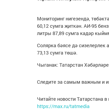
Мониторинг нигезендә, төбәктә
60,12 сумга җиткән. АИ-95 бенз
литры 87,89 сумга кадәр кыйм
Солярка бәясе дә сизелерлек 
73,13 сумга төшә.
Чыганак: Татарстан Хәбәрләре
Следите за самым важным и 
Читайте новости Татарстана 
https://max.ru/tatmedia