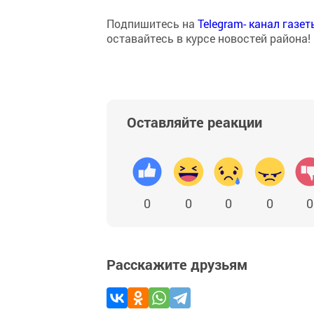
Подпишитесь на
Telegram- канал газе
оставайтесь в курсе новостей района!
Оставляйте реакции
0
0
0
0
0
Расскажите друзьям