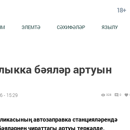
18+
ЯМ
ЭЛЕМТӘ
СӘХИФӘЛӘР
ЯЗЫЛУ
улыкка бәяләр артуын
 - 15:29
328
0
убликасының автозаправка станцияләрендә
бәяләрнең чираттагы артуы теркәлде.