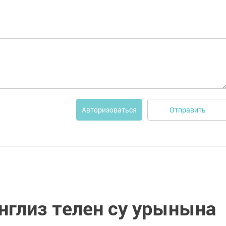
Отправить
Авторизоваться
нглиз телен су урынына