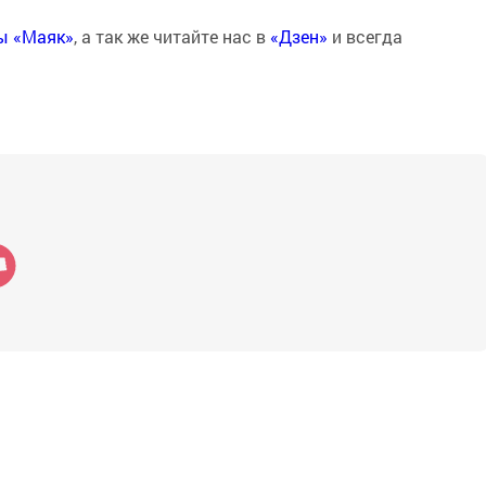
ты «Маяк»
, а так же читайте нас в
«Дзен»
и всегда