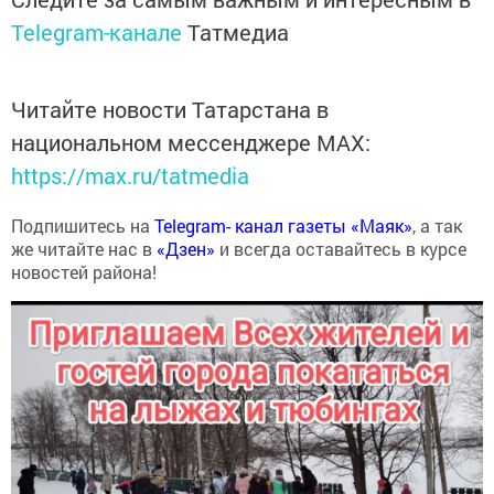
Telegram-канале
Татмедиа
Читайте новости Татарстана в
национальном мессенджере MАХ:
https://max.ru/tatmedia
Подпишитесь на
Telegram- канал газеты «Маяк»
, а так
же читайте нас в
«Дзен»
и всегда оставайтесь в курсе
новостей района!