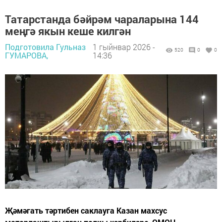
Татарстанда бәйрәм чараларына 144
меңгә якын кеше килгән
Подготовила Гульназ
1 гыйнвар 2026 -
520
0
0
ГУМАРОВА,
14:36
Җәмәгать тәртибен саклауга Казан махсус