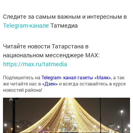
Следите за самым важным и интересным в
Telegram-канале
Татмедиа
Читайте новости Татарстана в
национальном мессенджере MАХ:
https://max.ru/tatmedia
Подпишитесь на
Telegram- канал газеты «Маяк»
, а так
же читайте нас в
«Дзен»
и всегда оставайтесь в курсе
новостей района!