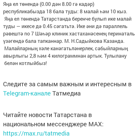
Яңа
ел төнендә
(0.00 дән 8.00 гә кадәр) 
республикабызда 18 бала туды: 8 малай һәм 10 кыз.
Яңа
ел төнендә
Татарстанда беренче булып ике малай 
туды — икесе дә 0.45 сәгатьтә.
Ике әни
дә параллель 
рәвештә no 7 Шәһәр клиник хастаханәсенең перинаталь 
үзәгендә
бала тапканнар
. 
М. Н.Садыйкова Казанда.
Малайларның
хәле
канәгатьләнерлек
, сабыйларның 
авырлыгы 2,8 һәм 4 килограммнан артык.
Тулылану
белән
котлыйбыз
!
Следите за самым важным и интересным в
Telegram-канале
Татмедиа
Читайте новости Татарстана в
национальном мессенджере MАХ:
https://max.ru/tatmedia