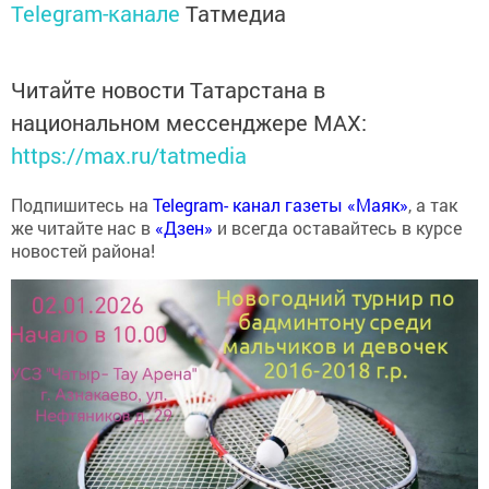
Telegram-канале
Татмедиа
Читайте новости Татарстана в
национальном мессенджере MАХ:
https://max.ru/tatmedia
Подпишитесь на
Telegram- канал газеты «Маяк»
, а так
же читайте нас в
«Дзен»
и всегда оставайтесь в курсе
новостей района!