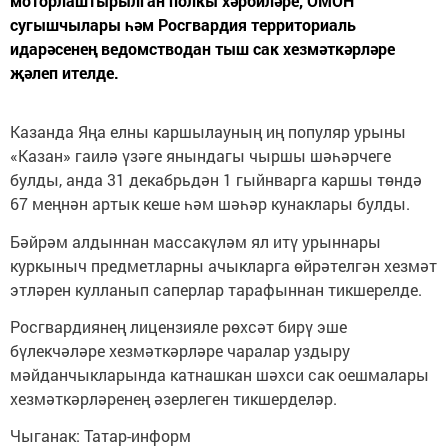
моторлаштырылган полкы хәрбиләре, ОМОН
сугышчылары һәм Росгвардия территориаль
идарәсенең ведомстводан тыш сак хезмәткәрләре
җәлеп ителде.
Казанда Яңа елны каршылауның иң популяр урыны
«Казан» гаилә үзәге янындагы чыршы шәһәрчеге
булды, анда 31 декабрьдән 1 гыйнварга каршы төндә
67 меңнән артык кеше һәм шәһәр кунаклары булды.
Бәйрәм алдыннан массакүләм ял итү урыннары
куркыныч предметларны ачыкларга өйрәтелгән хезмәт
этләрен кулланып саперлар тарафыннан тикшерелде.
Росгвардиянең лицензияле рөхсәт бирү эше
бүлекчәләре хезмәткәрләре чаралар уздыру
мәйданчыкларында катнашкан шәхси сак оешмалары
хезмәткәрләренең әзерлеген тикшерделәр.
Чыганак: Татар-информ