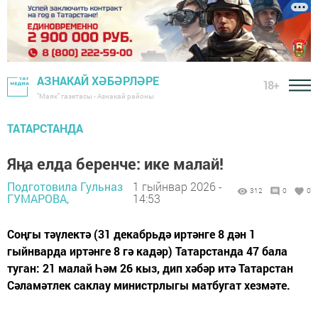
АЗНАКАЙ ХӘБӘРЛӘРЕ
18+
"Маяк" газетасы - Азнакай районы
ТАТАРСТАНДА
Яңа елда беренче: ике малай!
Подготовила Гульназ
1 гыйнвар 2026 -
312
0
0
ГУМАРОВА,
14:53
Соңгы тәүлектә (31 декабрьдә иртәнге 8 дән 1
гыйнварда иртәнге 8 гә кадәр) Татарстанда 47 бала
туган: 21 малай Һәм 26 кыз, дип хәбәр итә Татарстан
Сәламәтлек саклау министрлыгы матбугат хезмәте.