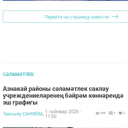
Перейти на страницу новости
СӘЛАМӘТЛЕК
Азнакай районы сәламәтлек саклау
учреждениеләренең бәйрәм көннәрендә
эш графигы
1 гыйнвар 2026 -
Тансылу САНИЕВА,
359
0
0
11:50