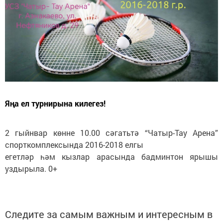
Яңа ел турнирына килегез!
2 гыйнвар көнне 10.00 сәгатьтә “Чатыр-Тау Арена”
спорткомплексында 2016-2018 елгы
егетләр һәм кызлар арасында бадминтон ярышы
уздырыла. 0+
Следите за самым важным и интересным в