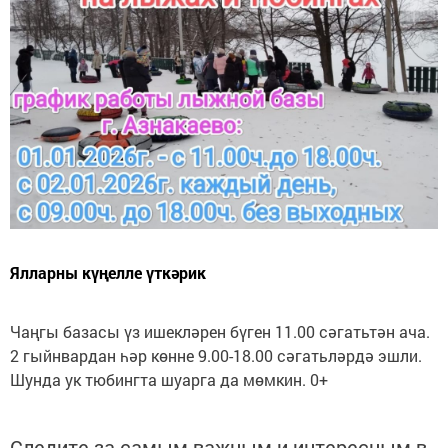
Ялларны күңелле үткәрик
Чаңгы базасы үз ишекләрен бүген 11.00 сәгатьтән ача.
2 гыйнвардан һәр көнне 9.00-18.00 сәгатьләрдә эшли.
Шунда ук тюбингта шуарга да мөмкин. 0+
Следите за самым важным и интересным в