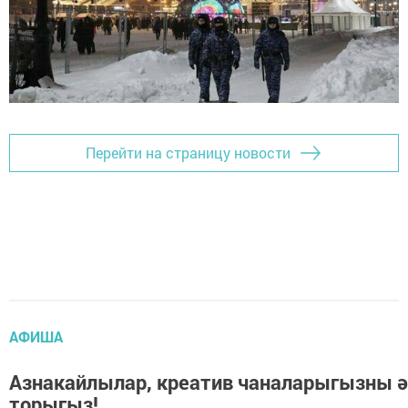
Перейти на страницу новости
АФИША
Азнакайлылар, креатив чаналарыгызны ә
торыгыз!