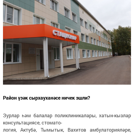
Район үзәк сырхауханәсе ничек эшли?
Зурлар һәм балалар поликлиникалары, хатын-кызлар
консультациясе, стомато-
логия, Актүбә, Тымытык, Вахитов амбулаторияләре,