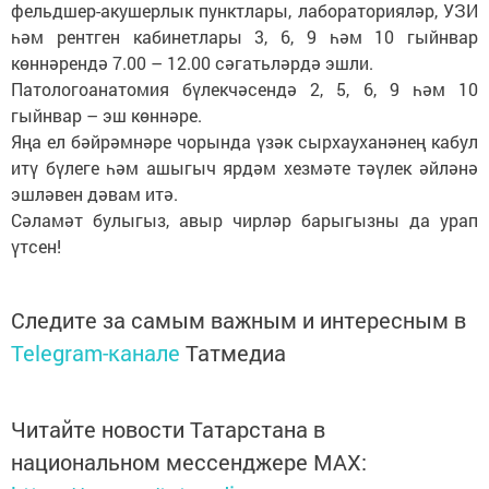
фельдшер-акушерлык пунктлары, лабораторияләр, УЗИ
һәм рентген кабинетлары 3, 6, 9 һәм 10 гыйнвар
көннәрендә 7.00 – 12.00 сәгатьләрдә эшли.
Патологоанатомия бүлекчәсендә 2, 5, 6, 9 һәм 10
гыйнвар – эш көннәре.
Яңа ел бәйрәмнәре чорында үзәк сырхауханәнең кабул
итү бүлеге һәм ашыгыч ярдәм хезмәте тәүлек әйләнә
эшләвен дәвам итә.
Сәламәт булыгыз, авыр чирләр барыгызны да урап
үтсен!
Следите за самым важным и интересным в
Telegram-канале
Татмедиа
Читайте новости Татарстана в
национальном мессенджере MАХ: