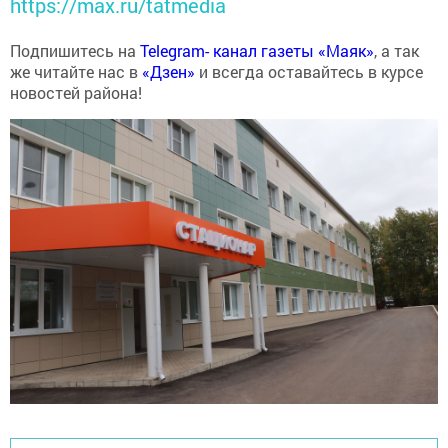
https://max.ru/tatmedia
Подпишитесь на
Telegram- канал газеты «Маяк»
, а так
же читайте нас в
«Дзен»
и всегда оставайтесь в курсе
новостей района!