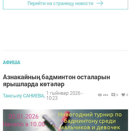
Перейти на страницу новости
АФИША
Азнакайның бадминтон осталарын
ярышларда көтәләр
1 гыйнвар 2026 -
Тансылу САНИЕВА,
464
0
0
10:23