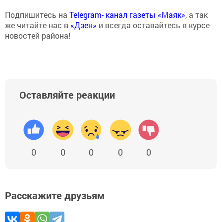
Подпишитесь на
Telegram- канал газеты «Маяк»
, а так
же читайте нас в
«Дзен»
и всегда оставайтесь в курсе
новостей района!
Оставляйте реакции
0
0
0
0
0
Расскажите друзьям