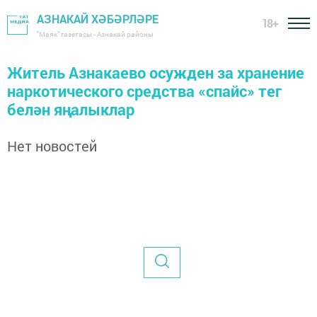
АЗНАКАЙ ХӘБӘРЛӘРЕ
18+
"Маяк" газетасы - Азнакай районы
Житель Азнакаево осужден за хранение
наркотического средства «спайс» тег
белән яңалыклар
Нет новостей