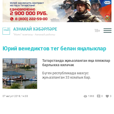
АЗНАКАЙ ХӘБӘРЛӘРЕ
18+
"Маяк" газетасы - Азнакай районы
Юрий венедиктов тег белән яңалыклар
Татарстанда җиһазланган яңа пляжлар
барлыкка киләчәк
Бүген республикада махсус
җиһазланган 33 комлык бар.
07 август 2018, 14:33
1363
0
0