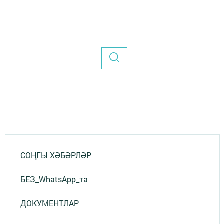
СОҢГЫ ХӘБӘРЛӘР
БЕЗ_WhatsApp_та
ДОКУМЕНТЛАР