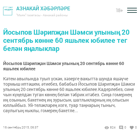
АЗНАКАЙ ХӘБӘРЛӘРЕ
18+
"Маяк" газетасы - Азнакай районы
Йосыпов Шәрипҗан Шәмси улының 20
сентябрь көнне 60 яшьлек юбилее тег
белән яңалыклар
Йосыпов Шәрипҗан Шәмси улының 20 сентябрь көнне 60
яшьлек юбилее
Кәтем авылында туып үскән, хәзерге вакытта шунда яшәүче
тормыш иптәшем, әтиебез, бабабыз Йосыпов Шәрипҗан Шәмси
улының 20 сентябрь көнне 60 яшьлек юбилее.Кадерлебез, сине
чын күңелдән туган көнең белән тәбрик итәбез. Сиңа гомернең
иң озынын, бәхетнең иң зурысын, шатлыкларның иң олысын
юллыйбыз. Уй-теләкләрең изге, туар таңнарың тыныч,
саулыгың ныклы, гомерең бәхетле...
16 сентябрь 2015, 06:37
824
0
0