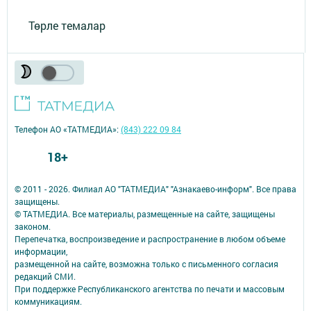
Төрле темалар
Телефон АО «ТАТМЕДИА»:
(843) 222 09 84
18+
© 2011 - 2026. Филиал АО "ТАТМЕДИА" "Азнакаево-информ". Все права
защищены.
© ТАТМЕДИА. Все материалы, размещенные на сайте, защищены
законом.
Перепечатка, воспроизведение и распространение в любом объеме
информации,
размещенной на сайте, возможна только с письменного согласия
редакций СМИ.
При поддержке Республиканского агентства по печати и массовым
коммуникациям.