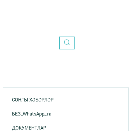
СОҢГЫ ХӘБӘРЛӘР
БЕЗ_WhatsApp_та
ДОКУМЕНТЛАР