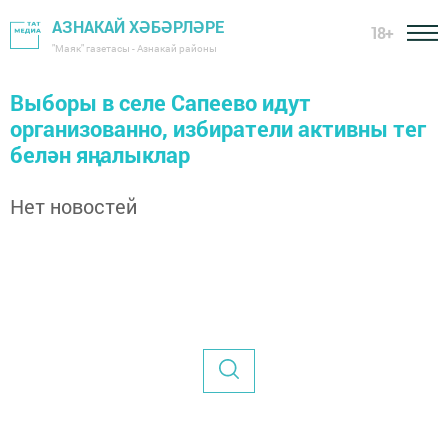
АЗНАКАЙ ХӘБӘРЛӘРЕ
18+
"Маяк" газетасы - Азнакай районы
Выборы в селе Сапеево идут
организованно, избиратели активны тег
белән яңалыклар
Нет новостей