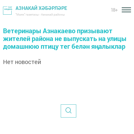
АЗНАКАЙ ХӘБӘРЛӘРЕ
18+
"Маяк" газетасы - Азнакай районы
Ветеринары Азнакаево призывают
жителей района не выпускать на улицы
домашнюю птицу тег белән яңалыклар
Нет новостей