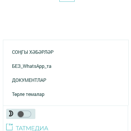
СОҢГЫ ХӘБӘРЛӘР
БЕЗ_WhatsApp_та
ДОКУМЕНТЛАР
Төрле темалар