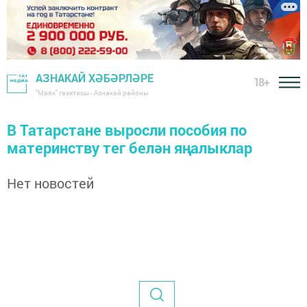
АЗНАКАЙ ХӘБӘРЛӘРЕ
18+
"Маяк" газетасы - Азнакай районы
В Татарстане выросли пособия по
материнству тег белән яңалыклар
Нет новостей