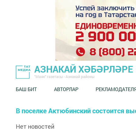
АЗНАКАЙ ХӘБӘРЛӘРЕ
"Маяк" газетасы - Азнакай районы
БАШ БИТ
АВТОРЛАР
РЕКЛАМОДАТЕЛ
В поселке Актюбинский состоится вы
Нет новостей