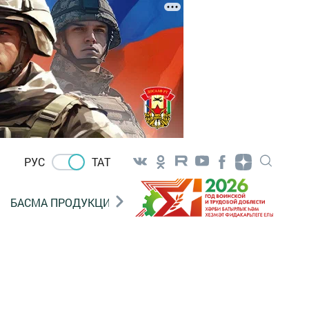
РУС
ТАТ
БАСМА ПРОДУКЦИЯ САТУ
«ГӨЛСТАН» БЕРЛӘШМ