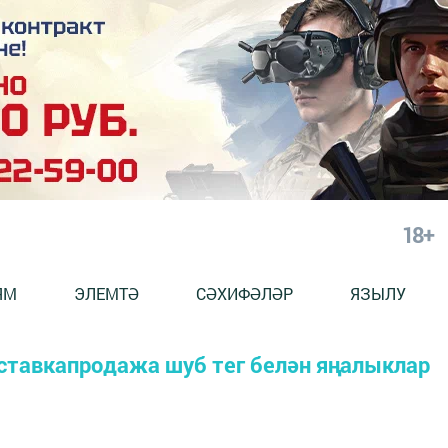
18+
ЯМ
ЭЛЕМТӘ
СӘХИФӘЛӘР
ЯЗЫЛУ
ставкапродажа шуб тег белән яңалыклар