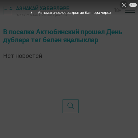
АЗНАКАЙ ХӘБӘРЛӘРЕ
18+
7
Автоматическое закрытие баннера через
"Маяк" газетасы - Азнакай районы
В поселке Актюбинский прошел День
дублера тег белән яңалыклар
Нет новостей