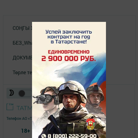
СОҢГЫ ХӘБӘРЛӘР
БЕЗ_WhatsApp_та
ДОКУМЕНТЛАР
Төрле темалар
Телефон АО «ТАТМЕДИА»:
(843) 222 09 84
18+