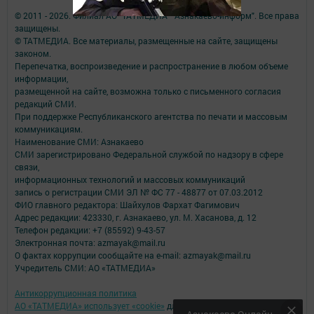
© 2011 - 2026. Филиал АО "ТАТМЕДИА" "Азнакаево-информ". Все права
защищены.
© ТАТМЕДИА. Все материалы, размещенные на сайте, защищены
законом.
Перепечатка, воспроизведение и распространение в любом объеме
информации,
размещенной на сайте, возможна только с письменного согласия
редакций СМИ.
При поддержке Республиканского агентства по печати и массовым
коммуникациям.
Наименование СМИ: Азнакаево
СМИ зарегистрировано Федеральной службой по надзору в сфере
связи,
информационных технологий и массовых коммуникаций
запись о регистрации СМИ ЭЛ № ФС 77 - 48877 от 07.03.2012
ФИО главного редактора: Шайхулов Фархат Фагимович
Адрес редакции: 423330, г. Азнакаево, ул. М. Хасанова, д. 12
Телефон редакции: +7 (85592) 9-43-57
Электронная почта: azmayak@mail.ru
О фактах коррупции сообщайте на e-mail: azmayak@mail.ru
Учредитель СМИ: АО «ТАТМЕДИА»
Антикоррупционная политика
АО «ТАТМЕДИА» использует «cookie»
для персонализации сервисов и