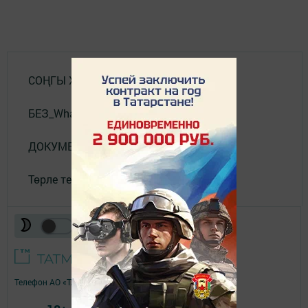
СОҢГЫ ХӘБӘРЛӘР
БЕЗ_WhatsApp_та
ДОКУМЕНТЛАР
Төрле темалар
Телефон АО «ТАТМЕДИА»:
(843) 222 09 84