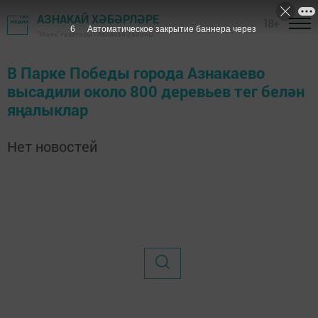
АЗНАКАЙ ХӘБӘРЛӘРЕ
18+
6
Автоматическое закрытие баннера через
"Маяк" газетасы - Азнакай районы
В Парке Победы города Азнакаево
высадили около 800 деревьев тег белән
яңалыклар
Нет новостей