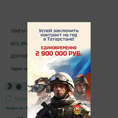
СОҢГЫ ХӘБӘРЛӘР
БЕЗ_WhatsApp_та
ДОКУМЕНТЛАР
Төрле темалар
Телефон АО «ТАТМЕДИА»:
(843) 222 09 84