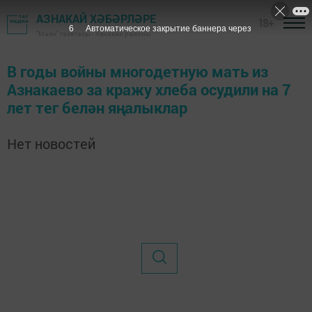
АЗНАКАЙ ХӘБӘРЛӘРЕ
18+
6
Автоматическое закрытие баннера через
"Маяк" газетасы - Азнакай районы
В годы войны многодетную мать из
Азнакаево за кражу хлеба осудили на 7
лет тег белән яңалыклар
Нет новостей