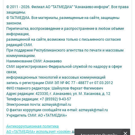
© 2011 - 2026. Филиал АО "ТАТМЕДИА" "Азнакаево-информ". Все права
защищены.
© ТАТМЕДИА. Все материалы, размещенные на сайте, защищены
законом.
Перепечатка, воспроизведение и распространение в любом объеме
информации,
размещенной на сайте, возможна только с письменного согласия
редакций СМИ.
При поддержке Республиканского агентства по печати и массовым
коммуникациям.
Наименование СМИ: Азнакаево
СМИ зарегистрировано Федеральной службой по надзору в сфере
связи,
информационных технологий и массовых коммуникаций
запись о регистрации СМИ ЭЛ № ФС 77 - 48877 от 07.03.2012
ФИО главного редактора: Шайхулов Фархат Фагимович
Адрес редакции: 423330, г. Азнакаево, ул. М. Хасанова, д. 12
Телефон редакции: +7 (85592) 9-43-57
Электронная почта: azmayak@mail.ru
О фактах коррупции сообщайте на e-mail: azmayak@mail.ru
Учредитель СМИ: АО «ТАТМЕДИА»
Антикоррупционная политика
АО «ТАТМЕДИА» использует «cookie»
для персонализации сервисов и