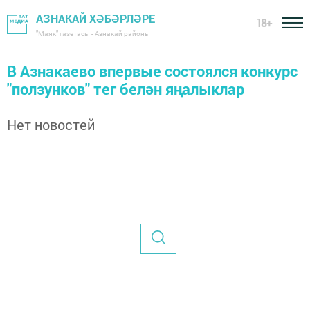
АЗНАКАЙ ХӘБӘРЛӘРЕ
18+
"Маяк" газетасы - Азнакай районы
В Азнакаево впервые состоялся конкурс
"ползунков" тег белән яңалыклар
Нет новостей