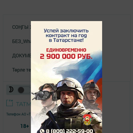
СОҢГЫ ХӘБӘРЛӘР
БЕЗ_WhatsApp_та
ДОКУМЕНТЛАР
Төрле темалар
Телефон АО «ТАТМЕДИА»:
(843) 222 09 84
18+