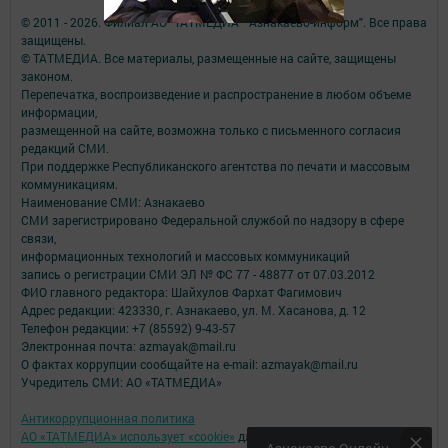
© 2011 - 2026. Филиал АО "ТАТМЕДИА" "Азнакаево-информ". Все права
защищены.
© ТАТМЕДИА. Все материалы, размещенные на сайте, защищены
законом.
Перепечатка, воспроизведение и распространение в любом объеме
информации,
размещенной на сайте, возможна только с письменного согласия
редакций СМИ.
При поддержке Республиканского агентства по печати и массовым
коммуникациям.
Наименование СМИ: Азнакаево
СМИ зарегистрировано Федеральной службой по надзору в сфере
связи,
информационных технологий и массовых коммуникаций
запись о регистрации СМИ ЭЛ № ФС 77 - 48877 от 07.03.2012
ФИО главного редактора: Шайхулов Фархат Фагимович
Адрес редакции: 423330, г. Азнакаево, ул. М. Хасанова, д. 12
Телефон редакции: +7 (85592) 9-43-57
Электронная почта: azmayak@mail.ru
О фактах коррупции сообщайте на e-mail: azmayak@mail.ru
Учредитель СМИ: АО «ТАТМЕДИА»
Антикоррупционная политика
АО «ТАТМЕДИА» использует «cookie»
для персонализации сервисов и