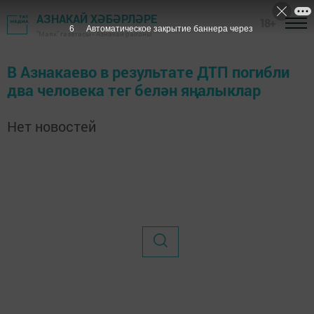
АЗНАКАЙ ХӘБӘРЛӘРЕ
18+
6
Автоматическое закрытие баннера через
"Маяк" газетасы - Азнакай районы
В Азнакаево в результате ДТП погибли
два человека тег белән яңалыклар
Нет новостей