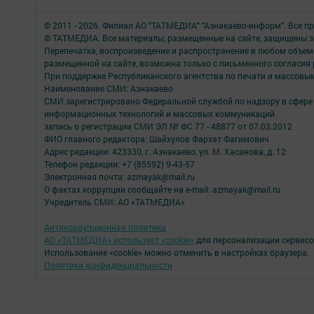
© 2011 - 2026. Филиал АО "ТАТМЕДИА" "Азнакаево-информ". Все 
© ТАТМЕДИА. Все материалы, размещенные на сайте, защищены з
Перепечатка, воспроизведение и распространение в любом объе
размещенной на сайте, возможна только с письменного согласия
При поддержке Республиканского агентства по печати и массов
Наименование СМИ: Азнакаево
СМИ зарегистрировано Федеральной службой по надзору в сфере 
информационных технологий и массовых коммуникаций
запись о регистрации СМИ ЭЛ № ФС 77 - 48877 от 07.03.2012
ФИО главного редактора: Шайхулов Фархат Фагимович
Адрес редакции: 423330, г. Азнакаево, ул. М. Хасанова, д. 12
Телефон редакции: +7 (85592) 9-43-57
Электронная почта: azmayak@mail.ru
О фактах коррупции сообщайте на e-mail: azmayak@mail.ru
Учредитель СМИ: АО «ТАТМЕДИА»
Антикоррупционная политика
АО «ТАТМЕДИА» использует «cookie»
для персонализации сервисо
Использование «cookie» можно отменить в настройках браузера.
Политика конфиденциальности