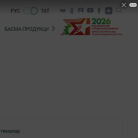
РУС
ТАТ
БАСМА ПРОДУКЦИЯ САТУ
«ГӨЛСТАН» БЕРЛӘШМ
 темалар