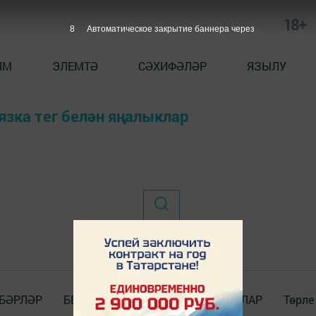
18+
7
Автоматическое закрытие баннера через
ЯМ
ЭЛЕМТӘ
СӘХИФӘЛӘР
ЯЗЫЛУ
язка тег белән яңалыклар
БӘРЛӘР
БЕЗ_WhatsApp_та
ДОКУМЕНТЛАР
Төрле