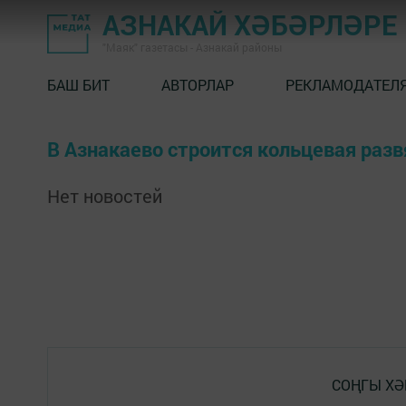
АЗНАКАЙ ХӘБӘРЛӘРЕ
"Маяк" газетасы - Азнакай районы
БАШ БИТ
АВТОРЛАР
РЕКЛАМОДАТЕЛ
В Азнакаево строится кольцевая разв
Нет новостей
СОҢГЫ ХӘ