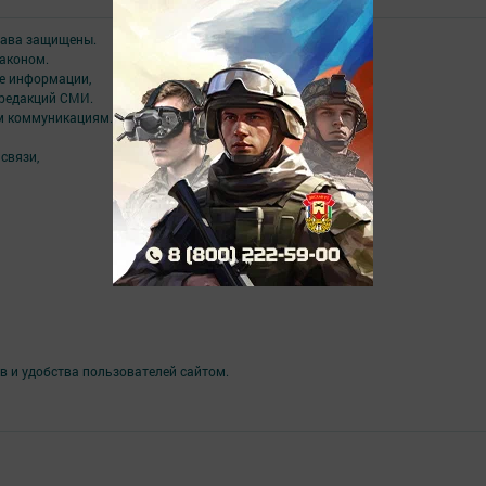
права защищены.
аконом.
ме информации,
 редакций СМИ.
ым коммуникациям.
связи,
в и удобства пользователей сайтом.