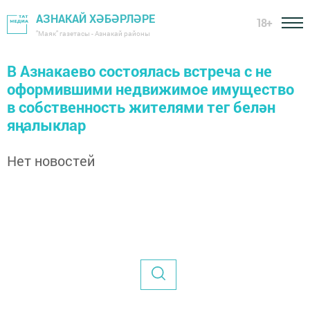
АЗНАКАЙ ХӘБӘРЛӘРЕ
18+
"Маяк" газетасы - Азнакай районы
В Азнакаево состоялась встреча с не
оформившими недвижимое имущество
в собственность жителями тег белән
яңалыклар
Нет новостей