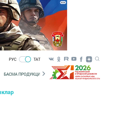
РУС
ТАТ
БАСМА ПРОДУКЦИЯ САТУ
«ГӨЛСТАН» БЕРЛӘШМ
ыклар