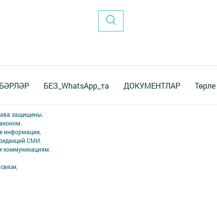
БӘРЛӘР
БЕЗ_WhatsApp_та
ДОКУМЕНТЛАР
Төрле
права защищены.
аконом.
ме информации,
 редакций СМИ.
ым коммуникациям.
связи,