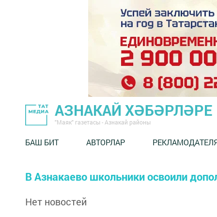
АЗНАКАЙ ХӘБӘРЛӘРЕ
"Маяк" газетасы - Азнакай районы
БАШ БИТ
АВТОРЛАР
РЕКЛАМОДАТЕЛ
В Азнакаево школьники освоили допо
Нет новостей