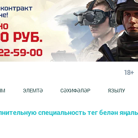
18+
ЯМ
ЭЛЕМТӘ
СӘХИФӘЛӘР
ЯЗЫЛУ
лнительную специальность тег белән яңал