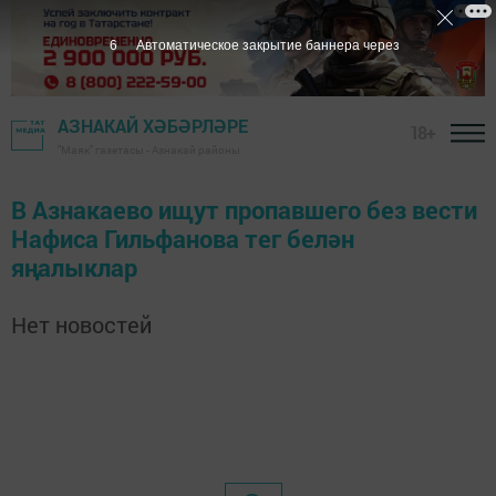
6
Автоматическое закрытие баннера через
АЗНАКАЙ ХӘБӘРЛӘРЕ
18+
"Маяк" газетасы - Азнакай районы
В Азнакаево ищут пропавшего без вести
Нафиса Гильфанова тег белән
яңалыклар
Нет новостей