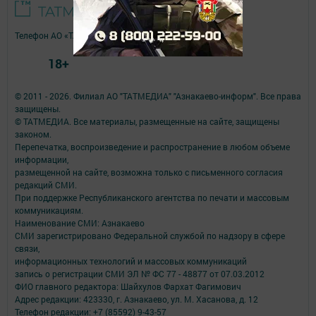
Телефон АО «ТАТМЕДИА»:
(843) 222 09 84
18+
© 2011 - 2026. Филиал АО "ТАТМЕДИА" "Азнакаево-информ". Все права
защищены.
© ТАТМЕДИА. Все материалы, размещенные на сайте, защищены
законом.
Перепечатка, воспроизведение и распространение в любом объеме
информации,
размещенной на сайте, возможна только с письменного согласия
редакций СМИ.
При поддержке Республиканского агентства по печати и массовым
коммуникациям.
Наименование СМИ: Азнакаево
СМИ зарегистрировано Федеральной службой по надзору в сфере
связи,
информационных технологий и массовых коммуникаций
запись о регистрации СМИ ЭЛ № ФС 77 - 48877 от 07.03.2012
ФИО главного редактора: Шайхулов Фархат Фагимович
Адрес редакции: 423330, г. Азнакаево, ул. М. Хасанова, д. 12
Телефон редакции: +7 (85592) 9-43-57