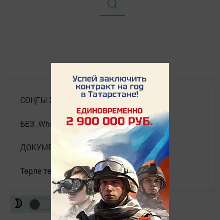
СОҢГЫ ХӘБӘРЛӘР
БЕЗ_WhatsApp_та
ДОКУМЕНТЛАР
Төрле темалар