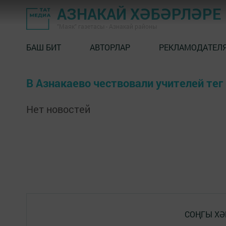
АЗНАКАЙ ХӘБӘРЛӘРЕ
"Маяк" газетасы - Азнакай районы
БАШ БИТ
АВТОРЛАР
РЕКЛАМОДАТЕЛ
В Азнакаево чествовали учителей тег
Нет новостей
СОҢГЫ ХӘ