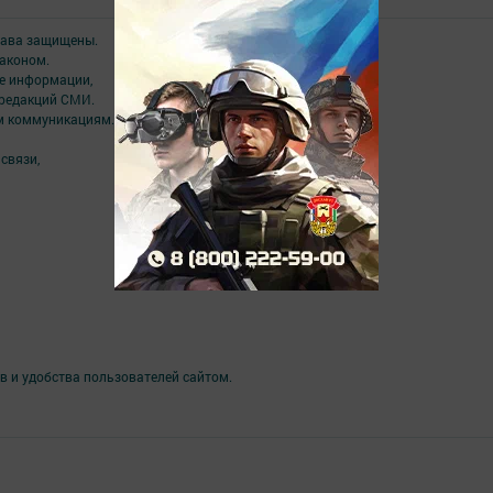
права защищены.
аконом.
ме информации,
 редакций СМИ.
ым коммуникациям.
связи,
в и удобства пользователей сайтом.