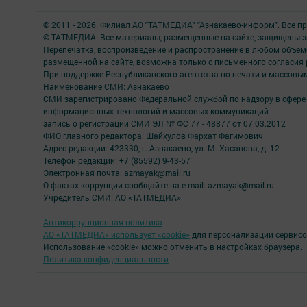
© 2011 - 2026. Филиал АО "ТАТМЕДИА" "Азнакаево-информ". Все 
© ТАТМЕДИА. Все материалы, размещенные на сайте, защищены з
Перепечатка, воспроизведение и распространение в любом объе
размещенной на сайте, возможна только с письменного согласия
При поддержке Республиканского агентства по печати и массов
Наименование СМИ: Азнакаево
СМИ зарегистрировано Федеральной службой по надзору в сфере 
информационных технологий и массовых коммуникаций
запись о регистрации СМИ ЭЛ № ФС 77 - 48877 от 07.03.2012
ФИО главного редактора: Шайхулов Фархат Фагимович
Адрес редакции: 423330, г. Азнакаево, ул. М. Хасанова, д. 12
Телефон редакции: +7 (85592) 9-43-57
Электронная почта: azmayak@mail.ru
О фактах коррупции сообщайте на e-mail: azmayak@mail.ru
Учредитель СМИ: АО «ТАТМЕДИА»
Антикоррупционная политика
АО «ТАТМЕДИА» использует «cookie»
для персонализации сервисо
Использование «cookie» можно отменить в настройках браузера.
Политика конфиденциальности