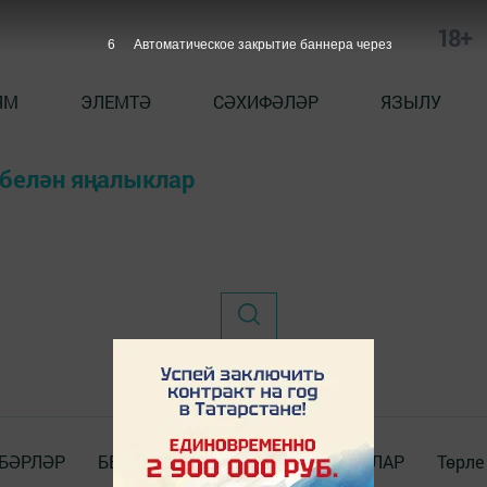
18+
6
Автоматическое закрытие баннера через
ЯМ
ЭЛЕМТӘ
СӘХИФӘЛӘР
ЯЗЫЛУ
 белән яңалыклар
БӘРЛӘР
БЕЗ_WhatsApp_та
ДОКУМЕНТЛАР
Төрле