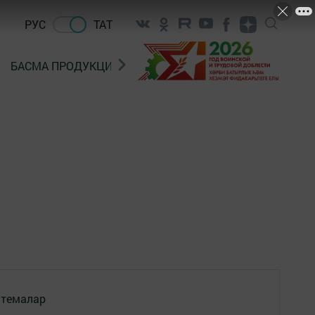
РУС
ТАТ
БАСМА ПРОДУКЦИЯ САТУ
«ГӨЛСТАН» БЕРЛӘШМ
 темалар