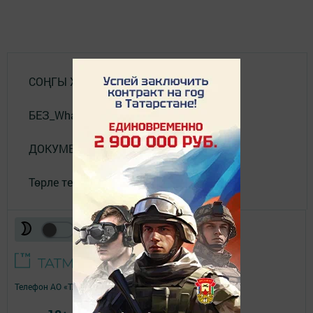
СОҢГЫ ХӘБӘРЛӘР
БЕЗ_WhatsApp_та
ДОКУМЕНТЛАР
Төрле темалар
Телефон АО «ТАТМЕДИА»:
(843) 222 09 84