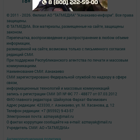
18+
© 2011 - 2026. Филиал АО "ТАТМЕДИА" "Азнакаево-информ". Все права
защищены.
© ТАТМЕДИА. Все материалы, размещенные на сайте, защищены
законом.
Перепечатка, воспроизведение и распространение в любом объеме
информации,
размещенной на сайте, возможна только с письменного согласия
редакций СМИ.
При поддержке Республиканского агентства по печати и массовым
коммуникациям.
Наименование СМИ: Азнакаево
СМИ зарегистрировано Федеральной службой по надзору в сфере
связи,
информационных технологий и массовых коммуникаций
запись о регистрации СМИ ЭЛ № ФС 77 - 48877 от 07.03.2012
ФИО главного редактора: Шайхулов Фархат Фагимович
Адрес редакции: 423330, г. Азнакаево, ул. М. Хасанова, д. 12
Телефон редакции: +7 (85592) 9-43-57
Электронная почта: azmayak@mail.ru
О фактах коррупции сообщайте на e-mail: azmayak@mail.ru
Учредитель СМИ: АО «ТАТМЕДИА»
Антикоррупционная политика