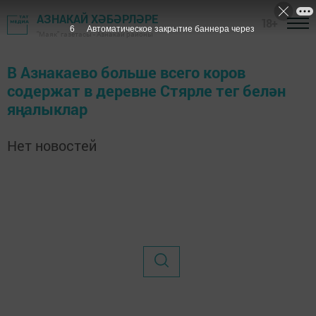
АЗНАКАЙ ХӘБӘРЛӘРЕ
18+
6
Автоматическое закрытие баннера через
"Маяк" газетасы - Азнакай районы
В Азнакаево больше всего коров
содержат в деревне Стярле тег белән
яңалыклар
Нет новостей