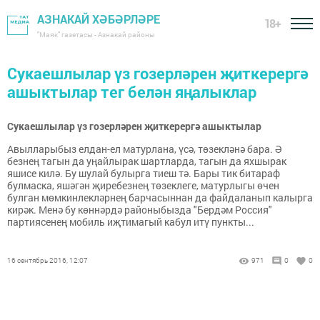
АЗНАКАЙ ХӘБӘРЛӘРЕ
18+
"Маяк" газетасы - Азнакай районы
Сукаешлылар үз гозерләрен җиткерергә
ашыктылар тег белән яңалыклар
Сукаешлылар үз гозерләрен җиткерергә ашыктылар
Авылларыбыз елдан-ел матурлана, үсә, төзекләнә бара. Ә
безнең тагын да уңайлырак шартларда, тагын да яхшырак
яшисе килә. Бу шулай булырга тиеш тә. Бары тик битараф
булмаска, яшәгән җиребезнең төзеклеге, матурлыгы өчен
булган мөмкинлекләрнең барчасыннан да файдаланып калырга
кирәк. Менә бу көннәрдә районыбызда "Бердәм Россия"
партиясенең мобиль иҗтимагый кабул итү пункты...
16 сентябрь 2016, 12:07
971
0
0