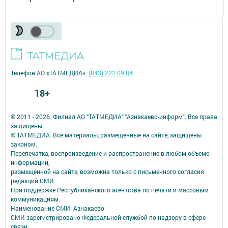
Телефон АО «ТАТМЕДИА»:
(843) 222 09 84
18+
© 2011 - 2026. Филиал АО "ТАТМЕДИА" "Азнакаево-информ". Все права
защищены.
© ТАТМЕДИА. Все материалы, размещенные на сайте, защищены
законом.
Перепечатка, воспроизведение и распространение в любом объеме
информации,
размещенной на сайте, возможна только с письменного согласия
редакций СМИ.
При поддержке Республиканского агентства по печати и массовым
коммуникациям.
Наименование СМИ: Азнакаево
СМИ зарегистрировано Федеральной службой по надзору в сфере
связи,