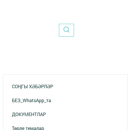
СОҢГЫ ХӘБӘРЛӘР
БЕЗ_WhatsApp_та
ДОКУМЕНТЛАР
Төрле темалар