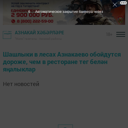
6
Автоматическое закрытие баннера через
АЗНАКАЙ ХӘБӘРЛӘРЕ
18+
"Маяк" газетасы - Азнакай районы
Шашлыки в лесах Азнакаево обойдутся
дороже, чем в ресторане тег белән
яңалыклар
Нет новостей