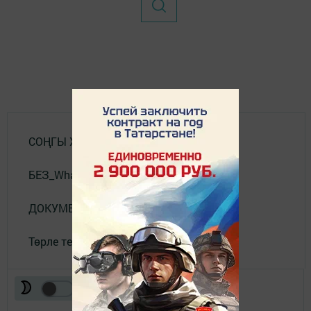
СОҢГЫ ХӘБӘРЛӘР
БЕЗ_WhatsApp_та
ДОКУМЕНТЛАР
Төрле темалар