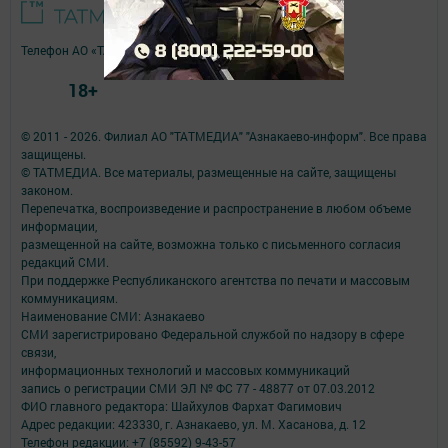
Телефон АО «ТАТМЕДИА»:
(843) 222 09 84
18+
© 2011 - 2026. Филиал АО "ТАТМЕДИА" "Азнакаево-информ". Все права
защищены.
© ТАТМЕДИА. Все материалы, размещенные на сайте, защищены
законом.
Перепечатка, воспроизведение и распространение в любом объеме
информации,
размещенной на сайте, возможна только с письменного согласия
редакций СМИ.
При поддержке Республиканского агентства по печати и массовым
коммуникациям.
Наименование СМИ: Азнакаево
СМИ зарегистрировано Федеральной службой по надзору в сфере
связи,
информационных технологий и массовых коммуникаций
запись о регистрации СМИ ЭЛ № ФС 77 - 48877 от 07.03.2012
ФИО главного редактора: Шайхулов Фархат Фагимович
Адрес редакции: 423330, г. Азнакаево, ул. М. Хасанова, д. 12
Телефон редакции: +7 (85592) 9-43-57