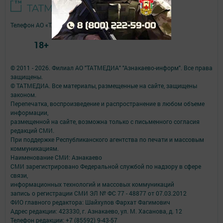
Телефон АО «ТАТМЕДИА»:
(843) 222 09 84
18+
© 2011 - 2026. Филиал АО "ТАТМЕДИА" "Азнакаево-информ". Все права
защищены.
© ТАТМЕДИА. Все материалы, размещенные на сайте, защищены
законом.
Перепечатка, воспроизведение и распространение в любом объеме
информации,
размещенной на сайте, возможна только с письменного согласия
редакций СМИ.
При поддержке Республиканского агентства по печати и массовым
коммуникациям.
Наименование СМИ: Азнакаево
СМИ зарегистрировано Федеральной службой по надзору в сфере
связи,
информационных технологий и массовых коммуникаций
запись о регистрации СМИ ЭЛ № ФС 77 - 48877 от 07.03.2012
ФИО главного редактора: Шайхулов Фархат Фагимович
Адрес редакции: 423330, г. Азнакаево, ул. М. Хасанова, д. 12
Телефон редакции: +7 (85592) 9-43-57