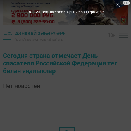
8
Автоматическое закрытие баннера через
АЗНАКАЙ ХӘБӘРЛӘРЕ
18+
"Маяк" газетасы - Азнакай районы
Сегодня страна отмечает День
спасателя Российской Федерации тег
белән яңалыклар
Нет новостей