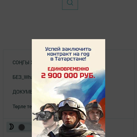
СОҢГЫ ХӘБӘРЛӘР
БЕЗ_WhatsApp_та
ДОКУМЕНТЛАР
Төрле темалар