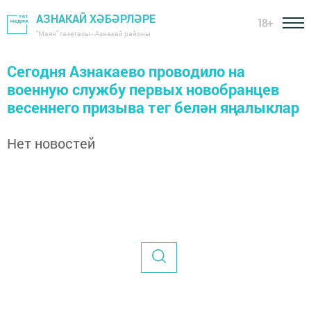
АЗНАКАЙ ХӘБӘРЛӘРЕ
18+
"Маяк" газетасы - Азнакай районы
Сегодня Азнакаево проводило на
военную службу первых новобранцев
весеннего призыва тег белән яңалыклар
Нет новостей