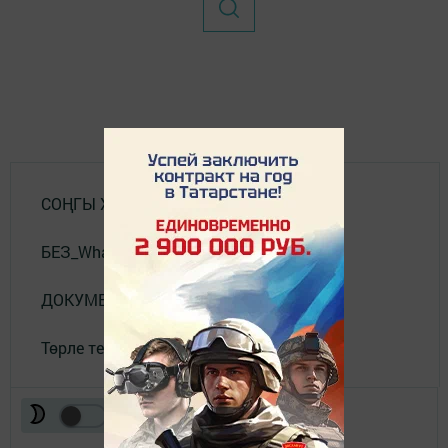
СОҢГЫ ХӘБӘРЛӘР
БЕЗ_WhatsApp_та
ДОКУМЕНТЛАР
Төрле темалар