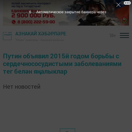
6
Автоматическое закрытие баннера через
АЗНАКАЙ ХӘБӘРЛӘРЕ
18+
"Маяк" газетасы - Азнакай районы
Путин объявил 2015й годом борьбы с
сердечнососудистыми заболеваниями
тег белән яңалыклар
Нет новостей