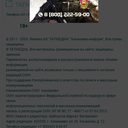
Телефон АО «ТАТМЕДИА»:
(843) 222 09 84
18+
© 2011 - 2026. Филиал АО "ТАТМЕДИА" "Азнакаево-информ". Все права
защищены.
© ТАТМЕДИА. Все материалы, размещенные на сайте, защищены
законом.
Перепечатка, воспроизведение и распространение в любом объеме
информации,
размещенной на сайте, возможна только с письменного согласия
редакций СМИ.
При поддержке Республиканского агентства по печати и массовым
коммуникациям.
Наименование СМИ: Азнакаево
СМИ зарегистрировано Федеральной службой по надзору в сфере
связи,
информационных технологий и массовых коммуникаций
запись о регистрации СМИ ЭЛ № ФС 77 - 48877 от 07.03.2012
ФИО главного редактора: Шайхулов Фархат Фагимович
Адрес редакции: 423330, г. Азнакаево, ул. М. Хасанова, д. 12
Телефон редакции: +7 (85592) 9-43-57