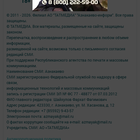
18+
© 2011 - 2026. Филиал АО "ТАТМЕДИА" "Азнакаево-информ". Все права
защищены.
© ТАТМЕДИА. Все материалы, размещенные на сайте, защищены
законом.
Перепечатка, воспроизведение и распространение в любом объеме
информации,
размещенной на сайте, возможна только с письменного согласия
редакций СМИ.
При поддержке Республиканского агентства по печати и массовым
коммуникациям.
Наименование СМИ: Азнакаево
СМИ зарегистрировано Федеральной службой по надзору в сфере
связи,
информационных технологий и массовых коммуникаций
запись о регистрации СМИ ЭЛ № ФС 77 - 48877 от 07.03.2012
ФИО главного редактора: Шайхулов Фархат Фагимович
Адрес редакции: 423330, г. Азнакаево, ул. М. Хасанова, д. 12
Телефон редакции: +7 (85592) 9-43-57
Электронная почта: azmayak@mail.ru
О фактах коррупции сообщайте на e-mail: azmayak@mail.ru
Учредитель СМИ: АО «ТАТМЕДИА»
Антикоррупционная политика