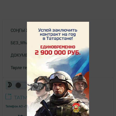
СОҢГЫ ХӘБӘРЛӘР
БЕЗ_WhatsApp_та
ДОКУМЕНТЛАР
Төрле темалар
Телефон АО «ТАТМЕДИА»:
(843) 222 09 84