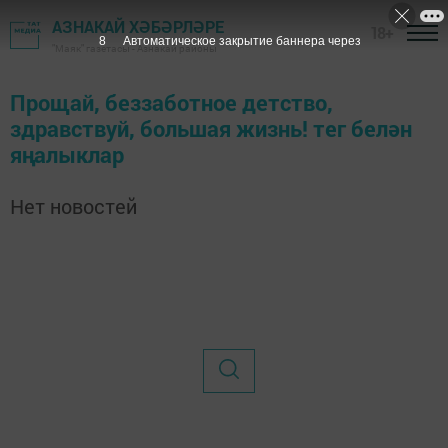
АЗНАКАЙ ХӘБӘРЛӘРЕ
18+
8
Автоматическое закрытие баннера через
"Маяк" газетасы - Азнакай районы
Прощай, беззаботное детство,
здравствуй, большая жизнь! тег белән
яңалыклар
Нет новостей