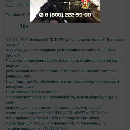
Телефон АО «ТАТМЕДИА»:
(843) 222 09 84
18+
© 2011 - 2026. Филиал АО "ТАТМЕДИА" "Азнакаево-информ". Все права
защищены.
© ТАТМЕДИА. Все материалы, размещенные на сайте, защищены
законом.
Перепечатка, воспроизведение и распространение в любом объеме
информации,
размещенной на сайте, возможна только с письменного согласия
редакций СМИ.
При поддержке Республиканского агентства по печати и массовым
коммуникациям.
Наименование СМИ: Азнакаево
СМИ зарегистрировано Федеральной службой по надзору в сфере
связи,
информационных технологий и массовых коммуникаций
запись о регистрации СМИ ЭЛ № ФС 77 - 48877 от 07.03.2012
ФИО главного редактора: Шайхулов Фархат Фагимович
Адрес редакции: 423330, г. Азнакаево, ул. М. Хасанова, д. 12
Телефон редакции: +7 (85592) 9-43-57