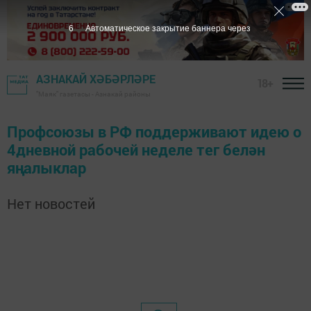
6
Автоматическое закрытие баннера через
АЗНАКАЙ ХӘБӘРЛӘРЕ
18+
"Маяк" газетасы - Азнакай районы
Профсоюзы в РФ поддерживают идею о
4дневной рабочей неделе тег белән
яңалыклар
Нет новостей