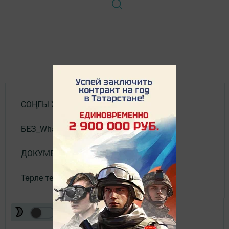
СОҢГЫ ХӘБӘРЛӘР
БЕЗ_WhatsApp_та
ДОКУМЕНТЛАР
Төрле темалар