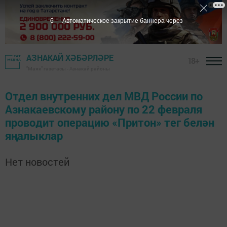
6
Автоматическое закрытие баннера через
АЗНАКАЙ ХӘБӘРЛӘРЕ
18+
"Маяк" газетасы - Азнакай районы
Отдел внутренних дел МВД России по
Азнакаевскому району по 22 февраля
проводит операцию «Притон» тег белән
яңалыклар
Нет новостей