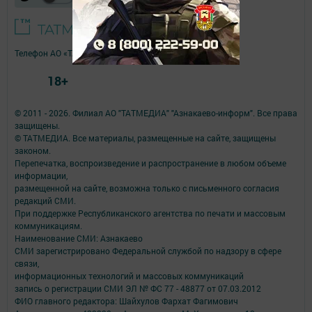
Телефон АО «ТАТМЕДИА»:
(843) 222 09 84
18+
© 2011 - 2026. Филиал АО "ТАТМЕДИА" "Азнакаево-информ". Все права
защищены.
© ТАТМЕДИА. Все материалы, размещенные на сайте, защищены
законом.
Перепечатка, воспроизведение и распространение в любом объеме
информации,
размещенной на сайте, возможна только с письменного согласия
редакций СМИ.
При поддержке Республиканского агентства по печати и массовым
коммуникациям.
Наименование СМИ: Азнакаево
СМИ зарегистрировано Федеральной службой по надзору в сфере
связи,
информационных технологий и массовых коммуникаций
запись о регистрации СМИ ЭЛ № ФС 77 - 48877 от 07.03.2012
ФИО главного редактора: Шайхулов Фархат Фагимович