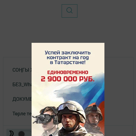
СОҢГЫ ХӘБӘРЛӘР
БЕЗ_WhatsApp_та
ДОКУМЕНТЛАР
Төрле темалар