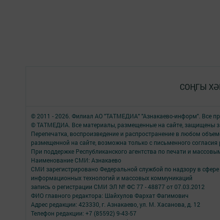
СОҢГЫ ХӘ
© 2011 - 2026. Филиал АО "ТАТМЕДИА" "Азнакаево-информ". Все 
© ТАТМЕДИА. Все материалы, размещенные на сайте, защищены з
Перепечатка, воспроизведение и распространение в любом объе
размещенной на сайте, возможна только с письменного согласия
При поддержке Республиканского агентства по печати и массов
Наименование СМИ: Азнакаево
СМИ зарегистрировано Федеральной службой по надзору в сфере 
информационных технологий и массовых коммуникаций
запись о регистрации СМИ ЭЛ № ФС 77 - 48877 от 07.03.2012
ФИО главного редактора: Шайхулов Фархат Фагимович
Адрес редакции: 423330, г. Азнакаево, ул. М. Хасанова, д. 12
Телефон редакции: +7 (85592) 9-43-57