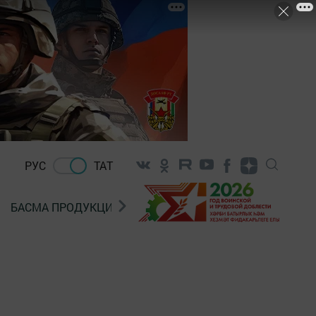
РУС
ТАТ
БАСМА ПРОДУКЦИЯ САТУ
«ГӨЛСТАН» БЕРЛӘШМ