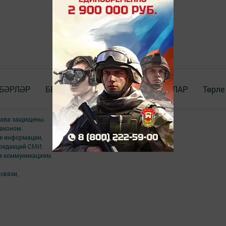
БӘРЛӘР
БЕЗ_WhatsApp_та
ДОКУМЕНТЛАР
Төрле
права защищены.
аконом.
ме информации,
 редакций СМИ.
ым коммуникациям.
связи,