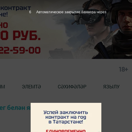
6
Автоматическое закрытие баннера через
18+
ЯМ
ЭЛЕМТӘ
СӘХИФӘЛӘР
ЯЗЫЛУ
ег белән яңалыклар