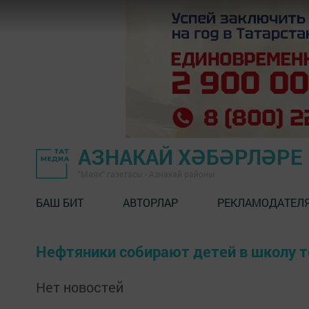
АЗНАКАЙ ХӘБӘРЛӘРЕ
"Маяк" газетасы - Азнакай районы
БАШ БИТ
АВТОРЛАР
РЕКЛАМОДАТЕЛ
Нефтяники собирают детей в школу т
Нет новостей