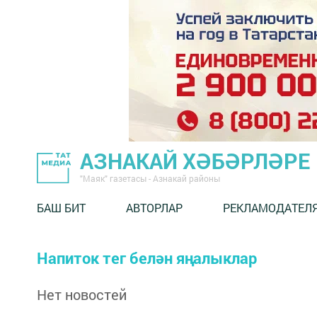
АЗНАКАЙ ХӘБӘРЛӘРЕ
"Маяк" газетасы - Азнакай районы
БАШ БИТ
АВТОРЛАР
РЕКЛАМОДАТЕЛ
Напиток тег белән яңалыклар
Нет новостей