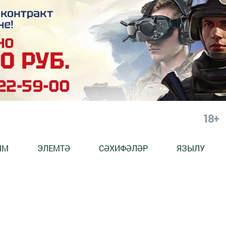
18+
ЯМ
ЭЛЕМТӘ
СӘХИФӘЛӘР
ЯЗЫЛУ