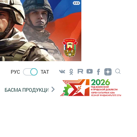
РУС
ТАТ
БАСМА ПРОДУКЦИЯ САТУ
«ГӨЛСТАН» БЕРЛӘШМ