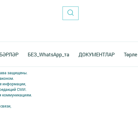
БӘРЛӘР
БЕЗ_WhatsApp_та
ДОКУМЕНТЛАР
Төрле
права защищены.
аконом.
ме информации,
 редакций СМИ.
ым коммуникациям.
связи,