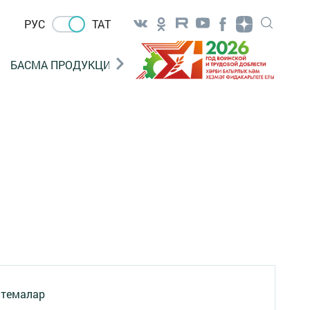
РУС
ТАТ
БАСМА ПРОДУКЦИЯ САТУ
«ГӨЛСТАН» БЕРЛӘШМ
 темалар