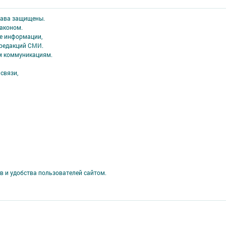
права защищены.
аконом.
ме информации,
 редакций СМИ.
ым коммуникациям.
связи,
в и удобства пользователей сайтом.