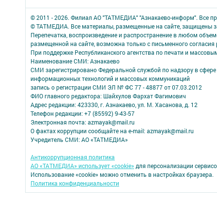
© 2011 - 2026. Филиал АО "ТАТМЕДИА" "Азнакаево-информ". Все 
© ТАТМЕДИА. Все материалы, размещенные на сайте, защищены з
Перепечатка, воспроизведение и распространение в любом объе
размещенной на сайте, возможна только с письменного согласия
При поддержке Республиканского агентства по печати и массов
Наименование СМИ: Азнакаево
СМИ зарегистрировано Федеральной службой по надзору в сфере 
информационных технологий и массовых коммуникаций
запись о регистрации СМИ ЭЛ № ФС 77 - 48877 от 07.03.2012
ФИО главного редактора: Шайхулов Фархат Фагимович
Адрес редакции: 423330, г. Азнакаево, ул. М. Хасанова, д. 12
Телефон редакции: +7 (85592) 9-43-57
Электронная почта: azmayak@mail.ru
О фактах коррупции сообщайте на e-mail: azmayak@mail.ru
Учредитель СМИ: АО «ТАТМЕДИА»
Антикоррупционная политика
АО «ТАТМЕДИА» использует «cookie»
для персонализации сервисо
Использование «cookie» можно отменить в настройках браузера.
Политика конфиденциальности