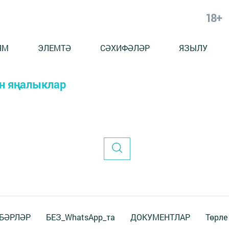
18+
ЯМ
ЭЛЕМТӘ
СӘХИФӘЛӘР
ЯЗЫЛУ
ән яңалыклар
БӘРЛӘР
БЕЗ_WhatsApp_та
ДОКУМЕНТЛАР
Төрле