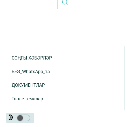
СОҢГЫ ХӘБӘРЛӘР
БЕЗ_WhatsApp_та
ДОКУМЕНТЛАР
Төрле темалар