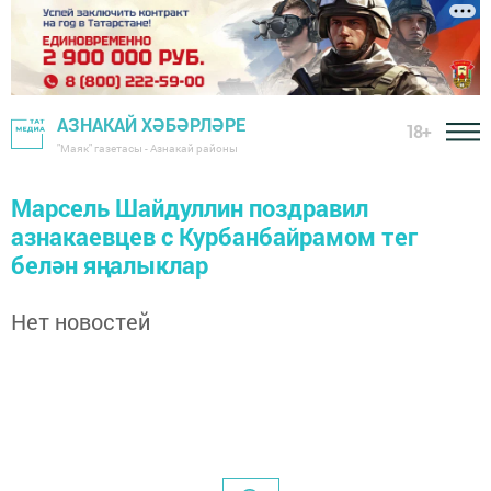
АЗНАКАЙ ХӘБӘРЛӘРЕ
18+
"Маяк" газетасы - Азнакай районы
Марсель Шайдуллин поздравил
азнакаевцев с Курбанбайрамом тег
белән яңалыклар
Нет новостей