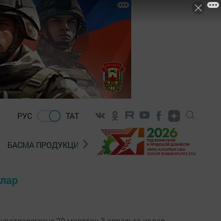
РУС
ТАТ
БАСМА ПРОДУКЦИЯ САТУ
«ГӨЛСТАН» БЕРЛӘШМ
клар
осурәтләрегезне 20 марттан 3 апрельгә кадәр