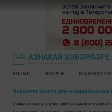
АЗНАКАЙ ХӘБӘРЛӘРЕ
"Маяк" газетасы - Азнакай районы
БАШ БИТ
АВТОРЛАР
РЕКЛАМОДАТЕЛ
Хөрмәтле газета укучыларыбыз һәм б
Хөрмәтле газета укучыларыбыз һәм безнең сайтка 
Безнең "Маяк" газетасының aznakatvo - rt.ru сайтын