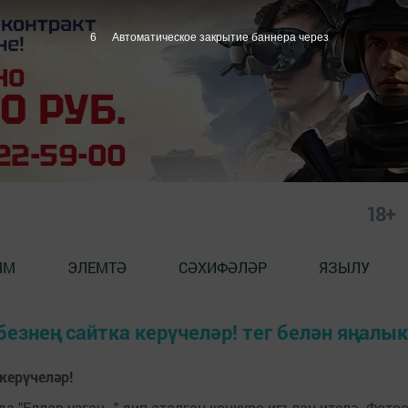
6
Автоматическое закрытие баннера через
18+
ЯМ
ЭЛЕМТӘ
СӘХИФӘЛӘР
ЯЗЫЛУ
езнең сайтка керүчеләр! тег белән яңалы
керүчеләр!
да "Еллар узгач..." дип аталган конкурс игълан ителә. Фот