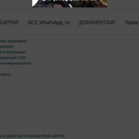
БӘРЛӘР
БЕЗ_WhatsApp_та
ДОКУМЕНТЛАР
Төрле
права защищены.
аконом.
ме информации,
 редакций СМИ.
ым коммуникациям.
связи,
в и удобства пользователей сайтом.