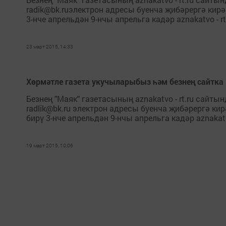
radik@bk.ruэлектрон адресы буенча җибәрергә кирә
3-нче апрельдән 9-нчы апрельга кадәр aznakatvo - r
23 март 2015, 14:33
Хөрмәтле газета укучыларыбыз һәм безнең сайтка 
Безнең "Маяк" газетасының aznakatvo - rt.ru сайтын
radlik@bk.ru электрон адресы буенча җибәрергә ки
бирү 3-нче апрельдән 9-нчы апрельга кадәр aznakatv
19 март 2015, 10:06