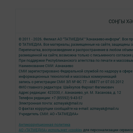
СОҢГЫ ХӘ
© 2011 - 2026. Филиал АО "ТАТМЕДИА" "Азнакаево-информ". Все 
© ТАТМЕДИА. Все материалы, размещенные на сайте, защищены з
Перепечатка, воспроизведение и распространение в любом объе
размещенной на сайте, возможна только с письменного согласия
При поддержке Республиканского агентства по печати и массов
Наименование СМИ: Азнакаево
СМИ зарегистрировано Федеральной службой по надзору в сфере 
информационных технологий и массовых коммуникаций
запись о регистрации СМИ ЭЛ № ФС 77 - 48877 от 07.03.2012
ФИО главного редактора: Шайхулов Фархат Фагимович
Адрес редакции: 423330, г. Азнакаево, ул. М. Хасанова, д. 12
Телефон редакции: +7 (85592) 9-43-57
Электронная почта: azmayak@mail.ru
О фактах коррупции сообщайте на e-mail: azmayak@mail.ru
Учредитель СМИ: АО «ТАТМЕДИА»
Антикоррупционная политика
АО «ТАТМЕДИА» использует «cookie»
для персонализации сервисо