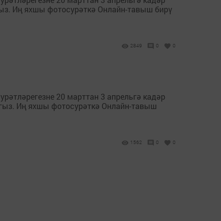
егыз. Иң яхшы фотосурәткә Онлайн-тавыш бирү
2849
0
0
осурәтләрегезне 20 марттан 3 апрельгә кадәр
куегыз. Иң яхшы фотосурәткә Онлайн-тавыш
1562
0
0