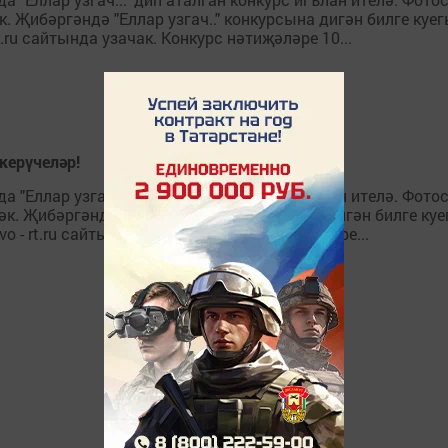
к. Җибәргәндә "Еллар узгач.." конкурсына дигән билге ку
t.ru сайтында узачак. Конкурс нәтиҗәләре 10...
керүчеләр!
да "Еллар узгач..." дип аталган конкурс игълан ителә. Фот
рәк. Җибәргәндә "Еллар узгач.." конкурсына дигән билге 
o - rt.ru сайтында узачак. Конкурс нәтиҗәләре...