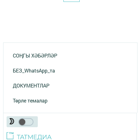
СОҢГЫ ХӘБӘРЛӘР
БЕЗ_WhatsApp_та
ДОКУМЕНТЛАР
Төрле темалар