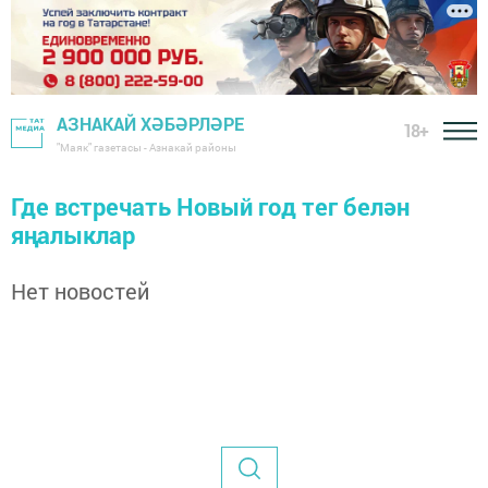
АЗНАКАЙ ХӘБӘРЛӘРЕ
18+
"Маяк" газетасы - Азнакай районы
Где встречать Новый год тег белән
яңалыклар
Нет новостей