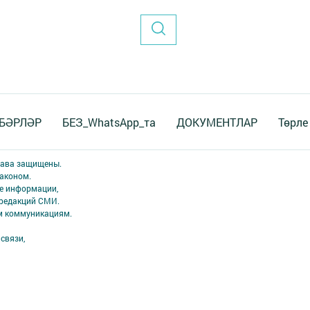
БӘРЛӘР
БЕЗ_WhatsApp_та
ДОКУМЕНТЛАР
Төрле
права защищены.
аконом.
ме информации,
 редакций СМИ.
ым коммуникациям.
связи,