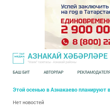
АЗНАКАЙ ХӘБӘРЛӘРЕ
"Маяк" газетасы - Азнакай районы
БАШ БИТ
АВТОРЛАР
РЕКЛАМОДАТЕЛ
Этой осенью в Азнакаево планируют в
Нет новостей