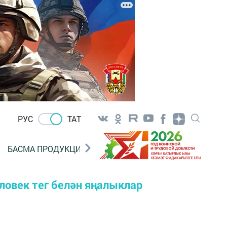
РУС
ТАТ
БАСМА ПРОДУКЦИЯ САТУ
«ГӨЛСТАН» БЕРЛӘШМ
ловек тег белән яңалыклар