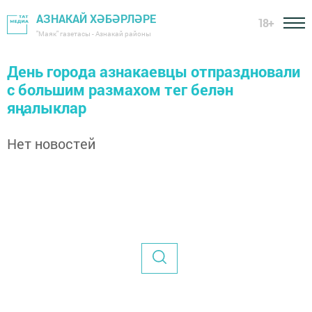
АЗНАКАЙ ХӘБӘРЛӘРЕ
18+
"Маяк" газетасы - Азнакай районы
День города азнакаевцы отпраздновали
с большим размахом тег белән
яңалыклар
Нет новостей