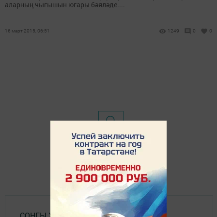
аларның чыгышын югары бәяләде....
16 март 2015, 06:51
1249
0
0
СОҢГЫ ХӘБӘРЛӘР