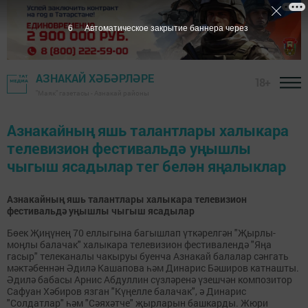
6
Автоматическое закрытие баннера через
АЗНАКАЙ ХӘБӘРЛӘРЕ
18+
"Маяк" газетасы - Азнакай районы
Азнакайның яшь талантлары халыкара
телевизион фестивальдә уңышлы
чыгыш ясадылар тег белән яңалыклар
Азнакайның яшь талантлары халыкара телевизион
фестивальдә уңышлы чыгыш ясадылар
Бөек Җиңүнең 70 еллыгына багышлап үткәрелгән "Җырлы-
моңлы балачак" халыкара телевизион фестивалендә "Яңа
гасыр" телеканалы чакыруы буенча Азнакай балалар сәнгать
мәктәбеннән Әдилә Кашапова һәм Динарис Бәширов катнашты.
Әдилә бабасы Арнис Абдуллин сүзләренә үзешчән композитор
Сафуан Хәбиров язган "Күңелле балачак", ә Динарис
"Солдатлар" һәм "Сәяхәтче" җырларын башкарды. Жюри