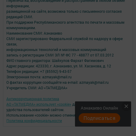
Перепечатка, воспроизведение и распространение в любом объеме
информации,
размещенной на сайте, возможна только с письменного согласия
редакций СМИ.
При поддержке Республиканского агентства по печати и массовым
коммуникациям.
Наименование СМИ: Азнакаево
СМИ зарегистрировано Федеральной службой по надзору в сфере
связи,
информационных технологий и массовых коммуникаций
запись о регистрации СМИ ЭЛ № ФС 77 - 48877 от 07.03.2012
ФИО главного редактора: Шайхулов Фархат Фагимович
Адрес редакции: 423330, г. Азнакаево, ул. М. Хасанова, д. 12
Телефон редакции: +7 (85592) 9-43-57
Электронная почта: azmayak@mail.ru
О фактах коррупции сообщайте на e-mail: azmayak@mail.ru
Учредитель СМИ: АО «ТАТМЕДИА»
Антикоррупционная политика
АО «ТАТМЕДИА» использует «cookie»
для персонализации сервисов и
Азнакаево Онлайн
удобства пользователей сайтом.
Использование «cookie» можно отменить в настройках браузера.
Подписаться
Политика конфиденциальности