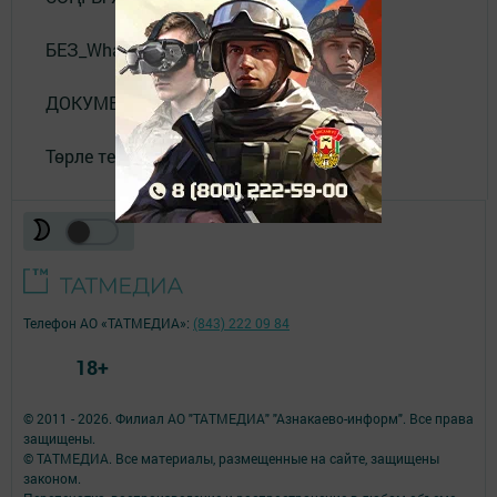
БЕЗ_WhatsApp_та
ДОКУМЕНТЛАР
Төрле темалар
Телефон АО «ТАТМЕДИА»:
(843) 222 09 84
18+
© 2011 - 2026. Филиал АО "ТАТМЕДИА" "Азнакаево-информ". Все права
защищены.
© ТАТМЕДИА. Все материалы, размещенные на сайте, защищены
законом.