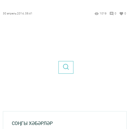
30 апрель 2014, 06:41
1019
0
0
СОҢГЫ ХӘБӘРЛӘР