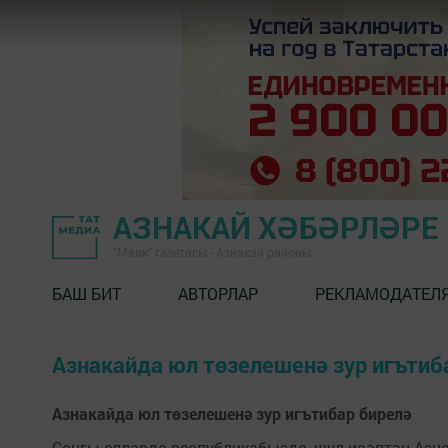
АЗНАКАЙ ХӘБӘРЛӘРЕ
"Маяк" газетасы - Азнакай районы
БАШ БИТ
АВТОРЛАР
РЕКЛАМОДАТЕЛ
Азнакайда юл төзелешенә зур игътиб
Азнакайда юл төзелешенә зур игътибар бирелә
Соңгы елларда республикабызда, шул исәптән Азна