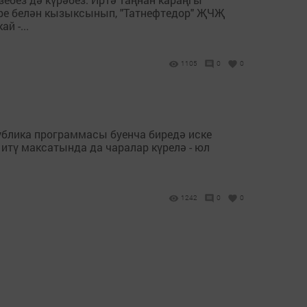
ре белән кызыксынып, "Татнефтедор" ҖЧҖ
й -...
1105
0
0
ублика программасы буенча биредә иске
тү максатында да чаралар күрелә - юл
1242
0
0