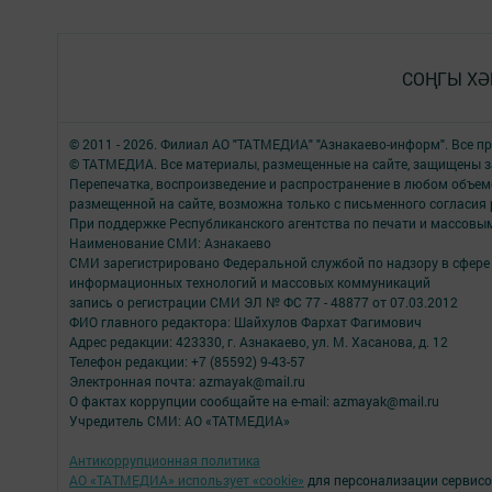
СОҢГЫ ХӘ
© 2011 - 2026. Филиал АО "ТАТМЕДИА" "Азнакаево-информ". Все 
© ТАТМЕДИА. Все материалы, размещенные на сайте, защищены з
Перепечатка, воспроизведение и распространение в любом объе
размещенной на сайте, возможна только с письменного согласия
При поддержке Республиканского агентства по печати и массов
Наименование СМИ: Азнакаево
СМИ зарегистрировано Федеральной службой по надзору в сфере 
информационных технологий и массовых коммуникаций
запись о регистрации СМИ ЭЛ № ФС 77 - 48877 от 07.03.2012
ФИО главного редактора: Шайхулов Фархат Фагимович
Адрес редакции: 423330, г. Азнакаево, ул. М. Хасанова, д. 12
Телефон редакции: +7 (85592) 9-43-57
Электронная почта: azmayak@mail.ru
О фактах коррупции сообщайте на e-mail: azmayak@mail.ru
Учредитель СМИ: АО «ТАТМЕДИА»
Антикоррупционная политика
АО «ТАТМЕДИА» использует «cookie»
для персонализации сервисо