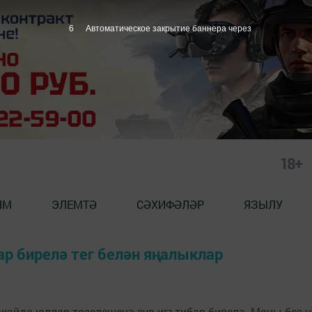
6
Автоматическое закрытие баннера через
18+
ЯМ
ЭЛЕМТӘ
СӘХИФӘЛӘР
ЯЗЫЛУ
ар бирелә тег белән яңалыклар
кайда юллар төзелешенә зур игътибар бирелә. Моны без үз