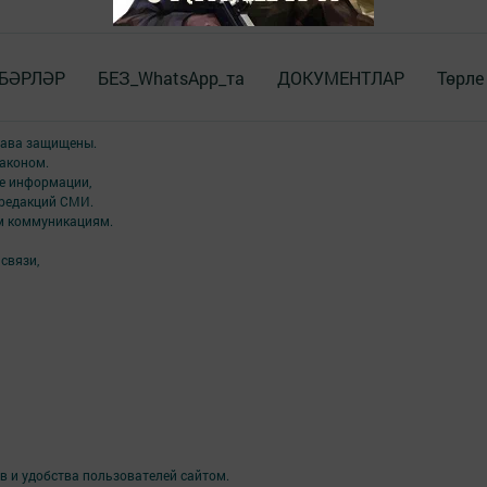
БӘРЛӘР
БЕЗ_WhatsApp_та
ДОКУМЕНТЛАР
Төрле
права защищены.
аконом.
ме информации,
 редакций СМИ.
ым коммуникациям.
связи,
в и удобства пользователей сайтом.