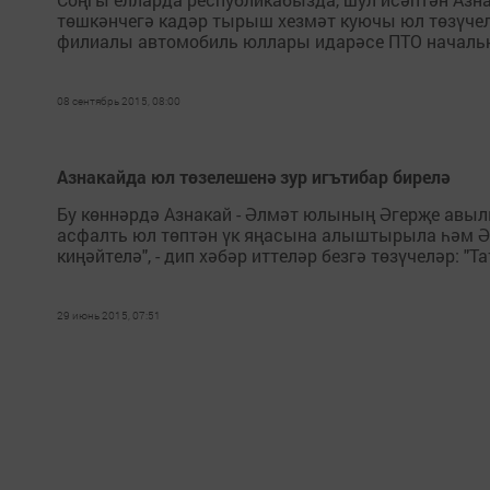
төшкәнчегә кадәр тырыш хезмәт куючы юл төзүче
филиалы автомобиль юллары идарәсе ПТО начальниг
08 сентябрь 2015, 08:00
Азнакайда юл төзелешенә зур игътибар бирелә
Бу көннәрдә Азнакай - Әлмәт юлының Әгерҗе авыл
асфалть юл төптән үк яңасына алыштырыла һәм Ә
киңәйтелә", - дип хәбәр иттеләр безгә төзүчеләр: "
29 июнь 2015, 07:51