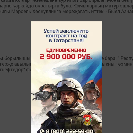
ләрне һәркайда очратырга була. Юлчыларның матур эшлә
ы Марсель Хөснуллинга мөрәҗәгать иттек: - Быел Азнака
ы борылышы тирәсендә юл төзелеше эшләре бара. " Респ
герҗе авылына керү юлында куркынычсызлыкны тәэмин и
Татнефтедор" филиалы автомобиль...