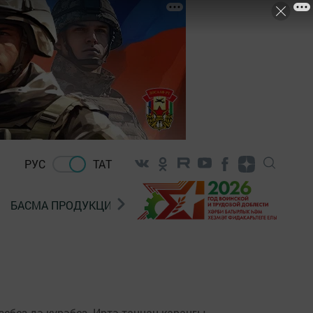
РУС
ТАТ
БАСМА ПРОДУКЦИЯ САТУ
«ГӨЛСТАН» БЕРЛӘШМ
ебез дә күрәбез. Иртә таңнан караңгы