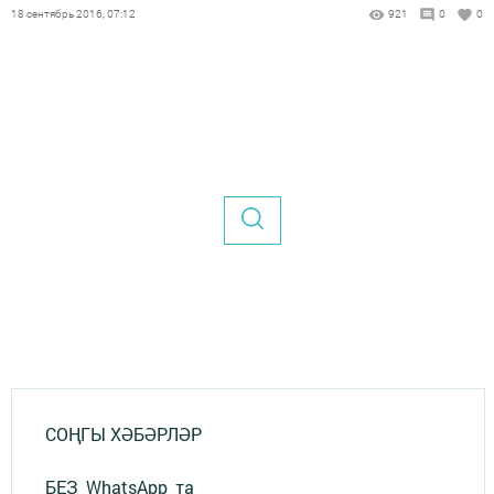
18 сентябрь 2016, 07:12
921
0
0
СОҢГЫ ХӘБӘРЛӘР
БЕЗ_WhatsApp_та