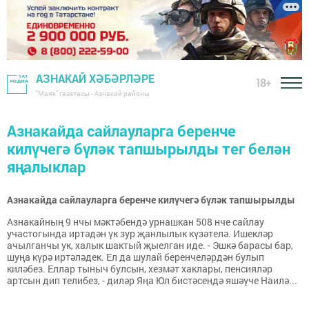
АЗНАКАЙ ХӘБӘРЛӘРЕ
18+
"Маяк" газетасы - Азнакай районы
Азнакайда сайлауларга беренче
килүчегә бүләк тапшырылды тег белән
яңалыклар
Азнакайда сайлауларга беренче килүчегә бүләк тапшырылды
Азнакайның 9 нчы мәктәбендә урнашкан 508 нче сайлау
участогында иртәдән үк зур җанлылык күзәтелә. Ишекләр
ачылганчы ук, халык шактый җыелган иде. - Эшкә барасы бар,
шуңа күрә иртәләдек. Ел да шулай беренчеләрдән булып
киләбез. Еллар тыныч булсын, хезмәт хаклары, пенсияләр
артсын дип телибез, - диләр Яңа Юл бистәсендә яшәүче Наилә...