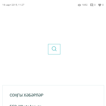
16 март 2015, 11:27
1952
0
0
СОҢГЫ ХӘБӘРЛӘР