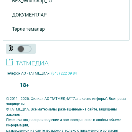
БЕЗ_WhatsApp_та
ДОКУМЕНТЛАР
Төрле темалар
Телефон АО «ТАТМЕДИА»:
(843) 222 09 84
18+
© 2011 - 2026. Филиал АО "ТАТМЕДИА" "Азнакаево-информ". Все права
защищены.
© ТАТМЕДИА. Все материалы, размещенные на сайте, защищены
законом.
Перепечатка, воспроизведение и распространение в любом объеме
информации,
размещенной на сайте, возможна только с письменного согласия