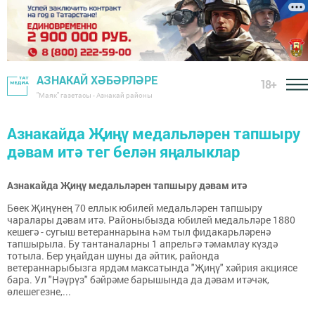
АЗНАКАЙ ХӘБӘРЛӘРЕ
18+
"Маяк" газетасы - Азнакай районы
Азнакайда Җиңү медальләрен тапшыру
дәвам итә тег белән яңалыклар
Азнакайда Җиңү медальләрен тапшыру дәвам итә
Бөек Җиңүнең 70 еллык юбилей медальләрен тапшыру
чаралары дәвам итә. Районыбызда юбилей медальләре 1880
кешегә - сугыш ветераннарына һәм тыл фидакарьләренә
тапшырыла. Бу тантаналарны 1 апрельгә тәмамлау күздә
тотыла. Бер уңайдан шуны да әйтик, районда
ветераннарыбызга ярдәм максатында "Җиңү" хәйрия акциясе
бара. Ул "Нәүрүз" бәйрәме барышында да дәвам итәчәк,
өлешегезне,...