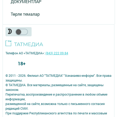
ДОКУМЕНТЛАР
Төрле темалар
Телефон АО «ТАТМЕДИА»:
(843) 222 09 84
18+
© 2011 - 2026. Филиал АО "ТАТМЕДИА" "Азнакаево-информ". Все права
защищены.
© ТАТМЕДИА. Все материалы, размещенные на сайте, защищены
законом.
Перепечатка, воспроизведение и распространение в любом объеме
информации,
размещенной на сайте, возможна только с письменного согласия
редакций СМИ.
При поддержке Республиканского агентства по печати и массовым