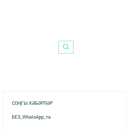
СОҢГЫ ХӘБӘРЛӘР
БЕЗ_WhatsApp_та