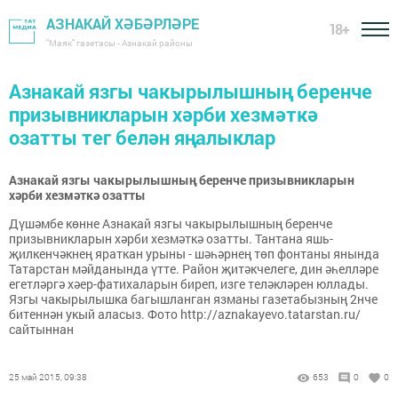
АЗНАКАЙ ХӘБӘРЛӘРЕ
18+
"Маяк" газетасы - Азнакай районы
Азнакай язгы чакырылышның беренче
призывникларын хәрби хезмәткә
озатты тег белән яңалыклар
Азнакай язгы чакырылышның беренче призывникларын
хәрби хезмәткә озатты
Дүшәмбе көнне Азнакай язгы чакырылышның беренче
призывникларын хәрби хезмәткә озатты. Тантана яшь-
җилкенчәкнең яраткан урыны - шәһәрнең төп фонтаны янында
Татарстан мәйданында үтте. Район җитәкчелеге, дин әһелләре
егетләргә хәер-фатихаларын биреп, изге теләкләрен юллады.
Язгы чакырылышка багышланган язманы газетабызның 2нче
битеннән укый аласыз. Фото http://aznakayevo.tatarstan.ru/
сайтыннан
25 май 2015, 09:38
653
0
0