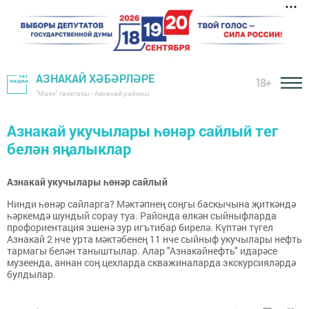
АЗНАКАЙ ХӘБӘРЛӘРЕ
18+
"Маяк" газетасы - Азнакай районы
Азнакай укучылары һөнәр сайлый тег
белән яңалыклар
Азнакай укучылары һөнәр сайлый
Нинди һөнәр сайларга? Мәктәпнең соңгы баскычына җиткәндә
һәркемдә шундый сорау туа. Районда өлкән сыйныфларда
профориентация эшенә зур игътибар бирелә. Күптән түгел
Азнакай 2 нче урта мәктәбенең 11 нче сыйныф укучылары нефть
тармагы белән таныштылар. Алар "Азнакайнефть" идарәсе
музеенда, аннан соң цехларда скважиналарда экскурсияләрдә
булдылар.