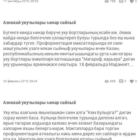
17 сентябрь 2016, 05:00
788
0
0
Азнакай укучылары һөнәр сайлый
Бүгенге көндә һөнәр бирүче уку йортларының исәбе юк. Әмма
кайда нинди белгечлек үзләштереп булуы турында без еш кына
хәбәрдар түгел. Профориентация максатларында ел саен
мәшгульлек үзәге өлкән сыйныф укучылары өчен Казан,
республикабызның көньяк-көнчыгышындагы урта һәм югары
уку йортлары вәкилләре катнашында "Мәгариф, карьера" дигән
уку урыннары ярминәкәсе оештыра. 18 февральдә Мәдәният...
20 февраль 2016, 08:40
868
0
0
Азнакай укучылары һөнәр сайлый
Уку елы азагына якынлашкан саен алга "Кем булырга?" дигән
сорау килеп баса. Кулыңа белгечлек турында диплом алгач,
ярык тагарак алдында калмас өчен хезмәт базарындагы
хәлләрне яхшы белергә кирәк. Мәктәпләрдә бара торган
профориентация атналыгы нәкъ менә дөрес юл сайларга ярдәм
итә дә. Мәшгульлек үзәге белгечләре югары сыйныф