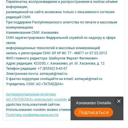
Перепечатка, воспроизведение и распространение в любом объеме
информации,
размещенной на сайте, возможна только с письменного согласия
редакций СМИ.
При поддержке Республиканского агентства по печати и массовым
коммуникациям.
Наименование СМИ: Азнакаево
СМИ зарегистрировано Федеральной службой по надзору в сфере
связи,
информационных технологий и массовых коммуникаций
запись о регистрации СМИ ЭЛ № ФС 77 - 48877 от 07.03.2012
ФИО главного редактора: Шайхулов Фархат Фагимович
Адрес редакции: 423330, г. Азнакаево, ул. М. Хасанова, д. 12
Телефон редакции: +7 (85592) 9-43-57
Электронная почта: azmayak@mail.ru
О фактах коррупции сообщайте на e-mail: azmayak@mail.ru
Учредитель СМИ: АО «ТАТМЕДИА»
Антикоррупционная политика
АО «ТАТМЕДИА» использует «cookie»
для персонализации сервисов и
Азнакаево Онлайн
удобства пользователей сайтом.
Использование «cookie» можно отменить в настройках браузера.
Подписаться
Политика конфиденциальности