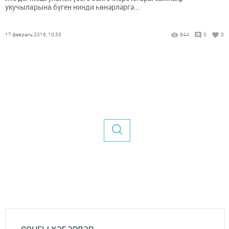
укучыларына бүген нинди һөнәрләргә...
17 февраль 2016, 10:33
844
0
0